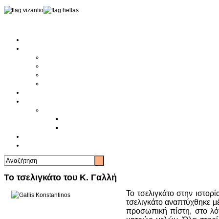
Αρχική
Αρθρογραφία
Τελευταία Νέα
Νέα Συλλόγων
Γενικά Άρθρα
Ειδήσεις - Σχόλια - Κοινωνικά
Ιστορίες Ζωής
Π.Ο.Σ.Σ.
Ιστορία Π.Ο.Σ.Σ.
Ιστορικό Ίδρυσης Π.Ο.Σ.Σ.
Βιογραφικό Π.Ο.Σ.Σ.
Χορηγοί
Επικοινωνία
To τσελιγκάτο του Κ. Γαλλή
Το τσελιγκάτο στην ιστορ
τσελιγκάτο αναπτύχθηκε μ
προσωπική πίστη, στο λό