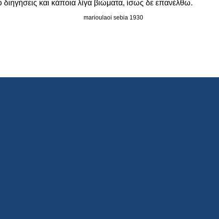
πό διηγήσεις και κάποια λίγα βιώματα, ίσως δε επανέλθω.