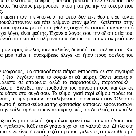
ι ο τελευταίος κάλφας ( βοηθός βοσκού ) δεν πεινούσε, δεν
κάτο. Για όλους μεριμνούσε, ακόμη και για την νοικοκυρά που
ς.
αρχή ήταν η ειλικρίνεια, το ψέμα δεν είχε θέση, είχε κοντά
οκαλύπτονταν και τότε αλίμονο στον ψεύτη. Κατέπιπτε στην
, ούτε την συντροφιά του ήθελαν, συχνά δε αποπέμπονταν από
ει λόγο, είναι ψεύτης. Έχανε ο λόγος σου την αξιοπιστία του,
ένειά σου και τότε αλίμονό σου. Ακόμα και στην παντρειά των
ήταν προς όφελος των πολλών, δηλαδή του τσελιγκάτου. Και
 μου πείτε τι ανακρίβειες έλεγε και ήταν προς όφελος του
 ο Αθεόφοδος, μια οποιαδήποτε πέτρα. Μπροστά δε στη σιγουριά
 έτσι λεγόταν τότε τα ασφαλιστικά μέτρα). Θέλει μαεστρία,
μάλιστα σε επάρκεια, αλλά το παρατσούκλι, παρατσούκλι .
εψιά. Έκλεβες την προβατίνα του συνορίτη σου και δεν σε
 κάτσε στα αυγά σου. Το έθιμο, γιατί περί εθίμου πρόκειται,
αντίας τα τιμωρούσαν, αν έκλεβαν και τα ανακάλυπταν. Όλα από
όσωπο ή κατασκεύασμα της φαντασίας κάποιων ευφάνταστων,
 στην επίλυση διαφορών σε αγροζημιές, σε δουλειές στην πόλη
Η αξιοσύνη του καλού τζιομπάνου φαινότανε στην απόδοση του
 «γαλατά». Κάθε τσελιγκάτο είχε και το γαλατά του. Δίπλα στη
ώστε να είναι δυνατό το ζέσταμα του γάλακτος στην επιθυμητή