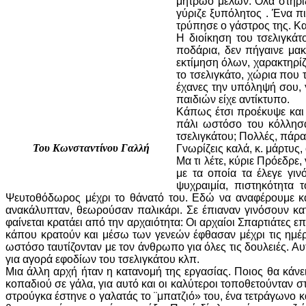
μητρώο μελών. Όλα στηρίζ
γύριζε ξυπόλητος . Ένα πι
τρύπησε ο γάστρος της. Κα
Η διοίκηση του τσελιγκάτ
ποδάρια, δεν πήγαινε μακ
εκτίμηση όλων, χαρακτηρί
το τσελιγκάτο, χώρια που 
έχανες την υπόληψή σου, γ
παιδιών είχε αντίκτυπο.
Κάπως έτσι προέκυψε και 
πάλι ωστόσο του κόλλησα
τσελιγκάτου; Πολλές, πάρ
Του Κωνσταντίνου Γαλλή
Γνωρίζεις καλά, κ. μάρτυς,
Μα τι λέτε, κύριε Πρόεδρε
με τα οποία τα έλεγε γιν
ψυχραιμία, πιστηκότητα 
Ψευτοθόδωρος μέχρι το θάνατό του. Εδώ να αναφέρουμε και
ανακάλυπταν, θεωρούσαν παλικάρι. Σε έπιαναν γινόσουν κατάπ
φαίνεται κρατάει από την αρχαιότητα: Οι αρχαίοι Σπαρτιάτες 
κάπου κρατούν και μέσω των γενεών έφθασαν μέχρι τις ημ
ωστόσο ταυτίζονταν με τον άνθρωπο για όλες τις δουλειές. Α
για αγορά εφοδίων του τσελιγκάτου κλπ.
Μια άλλη αρχή ήταν η κατανομή της εργασίας. Ποιος θα κάνε
κοπαδιού σε γάλα, για αυτό και οι καλύτεροι τοποθετούνταν σ
στρούγκα έστηνε ο γαλατάς το ¨μπατζιό» του, ένα τετράγωνο 