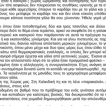
ό ήταν η κασερία ( χώρος ωρίμανσης και συντήρησης των τυριώ
ν τότε ασφαλώς δεν πληρούσαν τις συνθήκες υγιεινής με τα σ
γμα κάθε αρμεχτάρης έπαιρνε το καρδάρι του με το γάλα και χ
μόνος του μετέφερε το καρδάρι του και δεν είναι εύκολη υπό
γουρα κάποια ποσότητα γάλα θα σου χύνονταν. Ήθελε γερά χέρι
 όπου ήταν τοποθετημένες δύο και τρεις τσαντίλες και άλλοι
ερο διότι το θέμα είναι τεράστιο, αρκεί να σκεφθείτε ότι η γαλα
οτυριού και κασεριού που παράγονταν σε αυτά τα πρόχειρα τυρ
 ή και εκατοντάδες χιλιόμετρα. Και για να γίνω πιστευτός ας π
ροτικό του, διανύει κάποια απόσταση μερικών χιλιομέτρων, το γ
αγοκύστη, όπου μένει μέχρι και δυο τρεις μέρες έως ότου έλθει
 κάτω από θερμοκρασιακές εναλλαγές, οι οποίες δεν μπορεί κ
 αγορά σήμερα έρχεται και γάλα από γειτονικές χώρες. Έκανα αυ
για τον απλούστατο λόγο ότι το γάλα ήταν πραγματικά φρέσκο 
ομένη ήταν η αλληλεγγύη, η συνεργατικότητα. Είχες ανάγκη απ
 συντομότερο δυνατό ώστε το κοπάδι να μην ταλαιπωρηθεί , προ
. Τα νεογέννητα με τις μανάδες τους το γρηγορότερο μεταφέρον
άσουν γάλα.
ρη της Χώρας μας. Στη Χαλκιδική πχ και τη λένε «παρακαλιά
άνους, στους κλπ
τοδεμένη σε βαθμό που το πρόβλημα του ενός γινότανε αυτόμ
ν και κοπαδιών για καλύτερες βοσκές. Να διευκρινισθεί ότι τα
εγκαταστάσεις στα χειμαδιά δημιουργήθηκαν μετά την απελευθέ