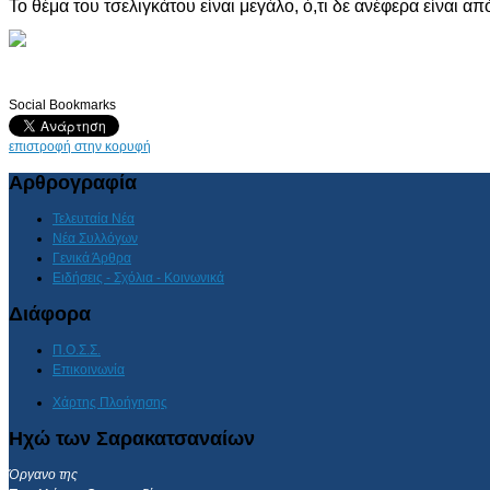
Το θέμα του τσελιγκάτου είναι μεγάλο, ό,τι δε ανέφερα είναι α
Social Bookmarks
επιστροφή στην κορυφή
Αρθρογραφία
Τελευταία Νέα
Νέα Συλλόγων
Γενικά Άρθρα
Ειδήσεις - Σχόλια - Κοινωνικά
Διάφορα
Π.Ο.Σ.Σ.
Επικοινωνία
Χάρτης Πλοήγησης
Ηχώ των Σαρακατσαναίων
Όργανο της