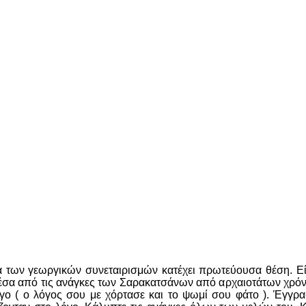
ία των γεωργικών συνεταιρισμών κατέχει πρωτεύουσα θέση. Εί
έσα από τις ανάγκες των Σαρακατσάνων από αρχαιοτάτων χρόνω
γο ( ο λόγος σου με χόρτασε και το ψωμί σου φάτο ). Έγγρ