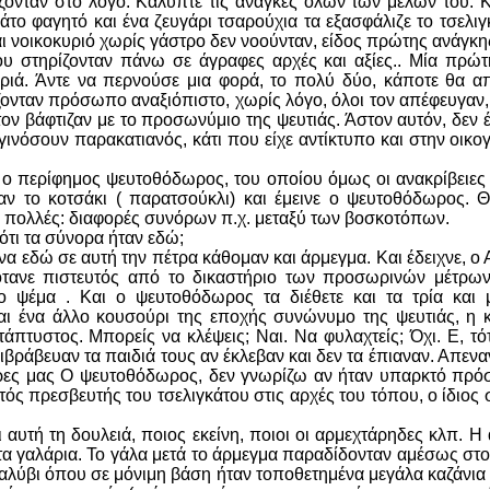
ονταν στο λόγο. Κάλυπτε τις ανάγκες όλων των μελών του. Κα
άτο φαγητό και ένα ζευγάρι τσαρούχια τα εξασφάλιζε το τσελιγ
ι νοικοκυριό χωρίς γάστρο δεν νοούνταν, είδος πρώτης ανάγκη
ου στηρίζονταν πάνω σε άγραφες αρχές και αξίες.. Μία πρώτη 
ριά. Άντε να περνούσε μια φορά, το πολύ δύο, κάποτε θα απ
ζονταν πρόσωπο αναξιόπιστο, χωρίς λόγο, όλοι τον απέφευγαν
τον βάφτιζαν με το προσωνύμιο της ψευτιάς. Άστον αυτόν, δεν έχ
ινόσουν παρακατιανός, κάτι που είχε αντίκτυπο και στην οικογ
ο περίφημος ψευτοθόδωρος, του οποίου όμως οι ανακρίβειες 
ν το κοτσάκι ( παρατσούκλι) και έμεινε ο ψευτοθόδωρος. Θα
α πολλές: διαφορές συνόρων π.χ. μεταξύ των βοσκοτόπων.
 ότι τα σύνορα ήταν εδώ;
, να εδώ σε αυτή την πέτρα κάθομαν και άρμεγμα. Και έδειχνε,
ότανε πιστευτός από το δικαστήριο των προσωρινών μέτρων (
το ψέμα . Και ο ψευτοθόδωρος τα διέθετε και τα τρία και 
 ένα άλλο κουσούρι της εποχής συνώνυμο της ψευτιάς, η κλ
τυστος. Μπορείς να κλέψεις; Ναι. Να φυλαχτείς; Όχι. Ε, τότε
επιβράβευαν τα παιδιά τους αν έκλεβαν και δεν τα έπιαναν. Απεν
έρες μας Ο ψευτοθόδωρος, δεν γνωρίζω αν ήταν υπαρκτό πρ
υτός πρεσβευτής του τσελιγκάτου στις αρχές του τόπου, ο ίδιος
ι αυτή τη δουλειά, ποιος εκείνη, ποιοι οι αρμεχτάρηδες κλπ. 
τα γαλάρια. Το γάλα μετά το άρμεγμα παραδίδονταν αμέσως στον
καλύβι όπου σε μόνιμη βάση ήταν τοποθετημένα μεγάλα καζάνια 