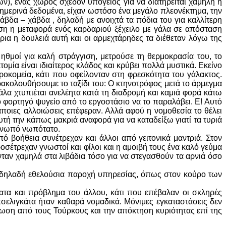
ν), ένας χώρος σχεδόν υπόγειος για να διατηρείται χαμηλή η
ημερινά δεδομένα, είχαν ωστόσο ένα μεγάλο πλεονέκτημα, την
άβδα – χάβδα , δηλαδή με ανοιχτά τα πόδια του για καλλίτερη
θεση η μεταφορά ενός καρδαριού ξέχειλο με γάλα σε απόσταση
α η δουλειά αυτή και οι αρμεχτάρηδες τα διέθεταν λόγω της
 ηθμοί για καλή στράγγιση, μετρούσε τη θερμοκρασία του, το
κτομία είναι ιδιαίτερος κλάδος και κρύβει πολλά μυστικά. Εκείνο
οκομεία, κάτι που οφείλονταν στη φρεσκότητα του γάλακτος.
αρακολουθήσουμε το ταξίδι του: Ο κτηνοτρόφος μετά το άρμεγμα
άλα χτυπιέται ανελέητα κατά τη διαδρομή και καμιά φορά κάτω
 το φορτηγό ψυγείο από το εργοστάσιο να το παραλάβει. Ε! Αυτό
άποιες αλλοιώσεις επέφεραν. Αλλά αφού η νομοθεσία το θέλει
τή την κάπως μακριά αναφορά για να καταδείξω γιατί τα τυριά
– νωπό νωπότατο.
ό βοήθεια συνέτρεχαν και άλλοι από γειτονικά μαντριά. Στον
σέτρεχαν γνωστοί και φίλοι και η αμοιβή τους ένα καλό γεύμα
ταν χαμηλά στα λιβάδια τόσο για να στεγασθούν τα αρνιά όσο
», δηλαδή εθελούσια παροχή υπηρεσίας, όπως στον κούρο των
ατα και πρόβλημα του άλλου, κάτι που επέβαλαν οι σκληρές
 τσελιγκάτα ήταν καθαρά νομαδικά. Μόνιμες εγκαταστάσεις δεν
ρωση από τους Τούρκους και την απόκτηση κυριότητας επί της