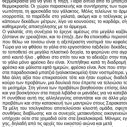
θερμοκρασία για να γίνει η πήξη. Παρά δίπλα από το μπατζι
θερμοκρασία. Οι χώροι παρασκευής και συντήρησης των τυριώ
νωπότητα, τη φρεσκάδα του γάλακτος. Μόλις τελείωνε το άρμε
ισορροπία, το παρέδιδε στο γαλατά, ακόμη και ο τσέλιγκας 
κάποιων δεκάδων μέτρων, λίγο να κουνούσες το καρδάρι, σί
καθημερινής απασχόλησης με το άρμεγμα.
Ο γαλατάς στη συνέχεια το έριχνε αμέσως στο μεγάλο καζάνι
ζέσταινε αν χρειαζόταν, και το έπηζε. Δεν θα επεκταθώ περισσότ
που θέλω να τονίσω είναι η αξεπέραστη νοστιμιά του κεφαλ
Τώρα για να φθάσει το γάλα στο εργοστάσιο ταξιδεύει δεκάδες
το τοποθετεί σε μεγάλα πλαστικό δοχεία, τα φορτώνει στο αγ
από καυτό ήλιο , φθάνει στο σπίτι του και το αδειάζει στην π
το γάλα μόνο φρέσκο δεν είναι. Χτυπήθηκε κατά τη διαδρομή
φρέσκο και μάλιστα εφτά ημερών, φρέσκο είναι. Άσε που στην
στα παραδοσιακά μπατζιά (γαλακτοκομεία) ήταν νοστιμότερα, 
Μια άλλη αξία που επικρατούσε τότε και ήταν ευρέως διαδεδ
κούρο των προβάτων, μια δουλειά που έπρεπε να τελειώσει το
το μεσημέρι. Στη γέννα των προβάτων βοηθούσαν επίσης όλοι
και για βοσκήσουν στα παχιά λιβάδια οι μανάδες για να κατεβ
Η συνήθεια αυτή της αλληλεγγύης απαντάται και σε άλλα μέ
προβάτων και στην κατασκευή των μαντριών στους Σαρακατσι
Τα μέλη του τσελιγκάτου αποτελούσαν κλειστή ομάδα, σφιχ
συνθήκες διαβίωσης και οι συνεχείς μετακινήσεις οικογενειώ
υπήρχαν ούτε στα χειμαδιά ούτε στα ξεκαλοκαιριά. Μόνιμες 
γης, δηλαδή από τις αρχές του εικοστού αιώνα και μετά