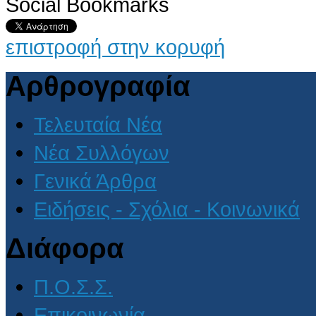
Social Bookmarks
επιστροφή στην κορυφή
Αρθρογραφία
Τελευταία Νέα
Νέα Συλλόγων
Γενικά Άρθρα
Ειδήσεις - Σχόλια - Κοινωνικά
Διάφορα
Π.Ο.Σ.Σ.
Επικοινωνία