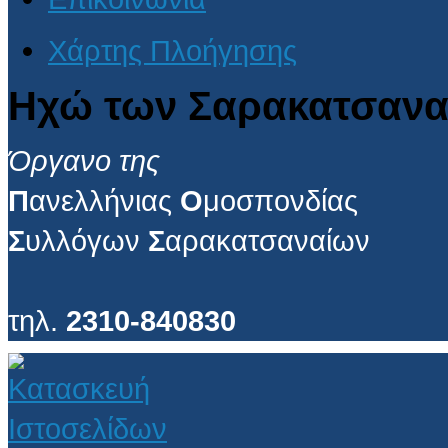
Χάρτης Πλοήγησης
Ηχώ των Σαρακατσανα
Όργανο της
Π
ανελλήνιας
Ο
μοσπονδίας
Σ
υλλόγων
Σ
αρακατσαναίων
τηλ.
2310-840830