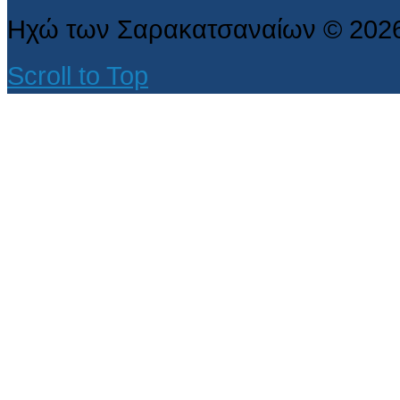
Ηχώ των Σαρακατσαναίων
©
202
Scroll to Top