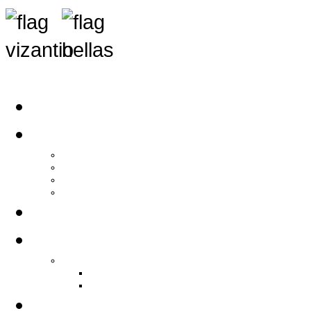
Αρχική
Αρθρογραφία
Τελευταία Νέα
Νέα Συλλόγων
Γενικά Άρθρα
Ειδήσεις - Σχόλια - Κοινωνικά
Ιστορίες Ζωής
Π.Ο.Σ.Σ.
Ιστορία Π.Ο.Σ.Σ.
Ιστορικό Ίδρυσης Π.Ο.Σ.Σ.
Βιογραφικό Π.Ο.Σ.Σ.
Χορηγοί