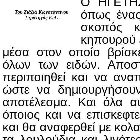
Ο ΗΓΕΤΗΣ
όπως ένας
Του Ζιάζιά Κωνσταντίνου
Στρατηγός Ε.Α.
σκοπός κα
κηπουρού ε
μέσα στον οποίο βρίσκ
όλων των ειδών. Αποσ
περιποιηθεί και να αναπ
ώστε να δημιουργήσου
αποτέλεσμα. Και όλα αυ
όποιος και να επισκεφτ
και θα αναφερθεί με κολα
τα λουλούδια και λιγότ