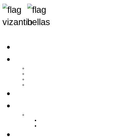
Αρχική
Αρθρογραφία
Τελευταία Νέα
Νέα Συλλόγων
Γενικά Άρθρα
Ειδήσεις - Σχόλια - Κοινωνικά
Ιστορίες Ζωής
Π.Ο.Σ.Σ.
Ιστορία Π.Ο.Σ.Σ.
Ιστορικό Ίδρυσης Π.Ο.Σ.Σ.
Βιογραφικό Π.Ο.Σ.Σ.
Χορηγοί