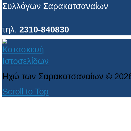
Σ
υλλόγων
Σ
αρακατσαναίων
τηλ.
2310-840830
Ηχώ των Σαρακατσαναίων
©
202
Scroll to Top