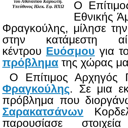
του Αθανασίου Καρυώτη.
Ο Επίτιμο
Υπεύθυνος Ηλεκ. Εφ. ΗΧΩ
Εθνικής Ά
Φραγκούλης, μίλησε τη
στην κατάμεστη αί
κέντρου
Ευόσμου
για τ
πρόβλημα
της χώρας μ
Ο Επίτιμος Αρχηγός 
Φραγκούλης
. Σε μια ε
πρόβλημα που διοργάν
Σαρακατσάνων
Κορδελι
παρουσίασε στοιχε