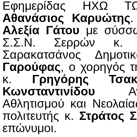
Εφημερίδας ΗΧΩ Τ
Αθανάσιος Καρυώτης
.
Αλεξία Γάτου
με σύσσω
Σ.Σ.Ν. Σερρών κ
Σαρακατσάνος Δημοτ
Γαρούφας
, ο χορηγός τ
κ.
Γρηγόρης Τσακ
Κωνσταντινίδου
Αντι
Αθλητισμού και Νεολαί
πολιτευτής κ.
Στράτος 
επώνυμοι.