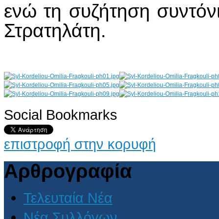
ενώ τη συζήτηση συντόν
Στρατηλάτη.
Social Bookmarks
AdmirorGallery 4.5.0
, author/s
Vasiljevski
&
Kekeljevic
.
επιστροφή στην κορυφή
Αρθρογραφία
Τελευταία Νέα
Νέα Συλλόγων