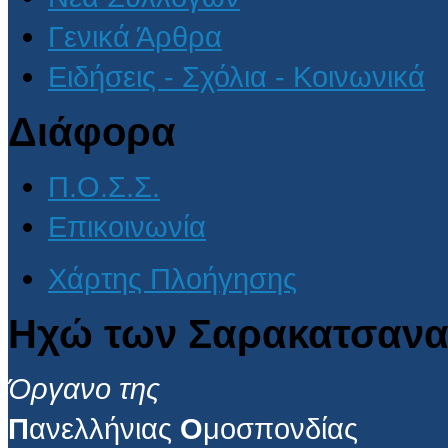
Γενικά Άρθρα
Ειδήσεις - Σχόλια - Κοινωνικά
Διάφορα
Π.Ο.Σ.Σ.
Επικοινωνία
Χάρτης Πλοήγησης
Ηχώ των Σαρακατσανα
Όργανο της
Π
ανελλήνιας
Ο
μοσπονδίας