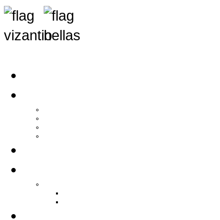
Αρχική
Αρθρογραφία
Τελευταία Νέα
Νέα Συλλόγων
Γενικά Άρθρα
Ειδήσεις - Σχόλια - Κοινωνικά
Ιστορίες Ζωής
Π.Ο.Σ.Σ.
Ιστορία Π.Ο.Σ.Σ.
Ιστορικό Ίδρυσης Π.Ο.Σ.Σ.
Βιογραφικό Π.Ο.Σ.Σ.
Χορηγοί