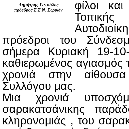
φίλοι και
Δημήτρης Γατσάλος
πρόεδρος Σ.Σ.Ν. Σερρών
Τοπική
Αυτοδιοίκ
πρόεδροι του Σύνδεσμ
σήμερα Κυριακή 19-10
καθιερωμένος αγιασμός τ
χρονιά στην αίθουσ
Συλλόγου μας.
Μια χρονιά υποσχόμ
σαρακατσάνικης παράδ
κληρονομιάς , του σαρα