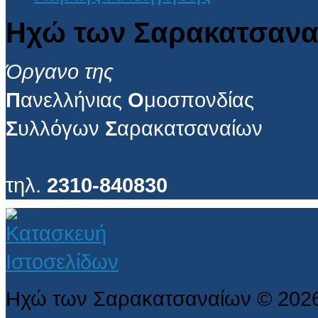
Ηχώ των Σαρακατσανα
Όργανο της
Π
ανελλήνιας
Ο
μοσπονδίας
Σ
υλλόγων
Σ
αρακατσαναίων
τηλ.
2310-840830
Ηχώ των Σαρακατσαναίων
©
202