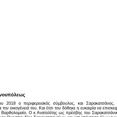
ινουπόλεως
ου 2018 ο περιφερειακός σύμβουλος, και Σαρακατσάνος, 
την οικογένειά του. Και έτσι του δόθηκε η ευκαιρία να επισκεφ
 Βαρθολομαίο. Ο κ Ανατολίτης ως πρέσβης του Σαρακατσάνικο