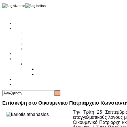
Αρχική
Αρθρογραφία
Τελευταία Νέα
Νέα Συλλόγων
Γενικά Άρθρα
Ειδήσεις - Σχόλια - Κοινωνικά
Ιστορίες Ζωής
Π.Ο.Σ.Σ.
Ιστορία Π.Ο.Σ.Σ.
Ιστορικό Ίδρυσης Π.Ο.Σ.Σ.
Βιογραφικό Π.Ο.Σ.Σ.
Χορηγοί
Επικοινωνία
Επίσκεψη στο Οικουμενικό Πατριαρχείο Κωνσταντ
Την Τρίτη 25 Σεπτεμβρί
επαγγελματικούς λόγους με 
Οικουμενικό Πατριάρχη κκ