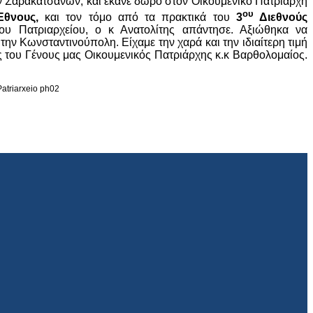
ν Σαρακατσάνων, και έκανε δώρο στον Οικουμενικό Πατριάρχη
ου
Έθνους,
και τον τόμο από τα πρακτικά του
3
Διεθνούς
 Πατριαρχείου, ο κ Ανατολίτης απάντησε. Αξιώθηκα να
ν Κωνσταντινούπολη. Είχαμε την χαρά και την ιδιαίτερη τιμή
ς του Γένους μας Οικουμενικός Πατριάρχης κ.κ Βαρθολομαίος.