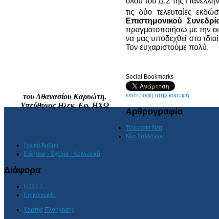
όλου του Δ.Σ της Πανελλή
τις δύο τελευταίες εκδώ
Επιστημονικού Συνεδρίο
πραγματοποιήσω με την οι
να μας υποδεχθεί στο ιδι
Τον ευχαριστούμε πολύ.
Social Bookmarks
επιστροφή στην κορυφή
του Αθανασίου Καρυώτη.
Υπεύθυνος Ηλεκ. Εφ. ΗΧΩ
Αρθρογραφία
Τελευταία Νέα
Νέα Συλλόγων
Γενικά Άρθρα
Ειδήσεις - Σχόλια - Κοινωνικά
Διάφορα
Π.Ο.Σ.Σ.
Επικοινωνία
Χάρτης Πλοήγησης