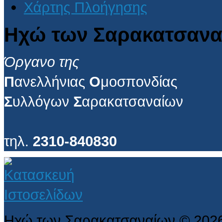
Χάρτης Πλοήγησης
Ηχώ των Σαρακατσανα
Όργανο της
Π
ανελλήνιας
Ο
μοσπονδίας
Σ
υλλόγων
Σ
αρακατσαναίων
τηλ.
2310-840830
Ηχώ των Σαρακατσαναίων
©
202