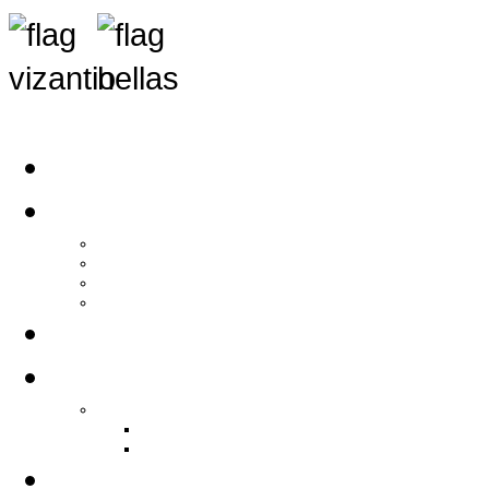
Αρχική
Αρθρογραφία
Τελευταία Νέα
Νέα Συλλόγων
Γενικά Άρθρα
Ειδήσεις - Σχόλια - Κοινωνικά
Ιστορίες Ζωής
Π.Ο.Σ.Σ.
Ιστορία Π.Ο.Σ.Σ.
Ιστορικό Ίδρυσης Π.Ο.Σ.Σ.
Βιογραφικό Π.Ο.Σ.Σ.
Χορηγοί