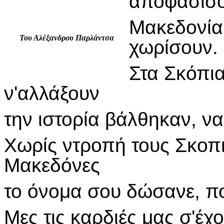
αποφασίσο
Μακεδονία 
Του
Αλέξανδρου Παρλάντσα
χωρίσουν.
Στα Σκόπι
ν'αλλάξουν
την ιστορία βάλθηκαν, ν
Χωρίς ντροπή τους Σκοπι
Μακεδόνες
το όνομα σου δώσανε, πο
Μες τις καρδιές μας σ'έχ