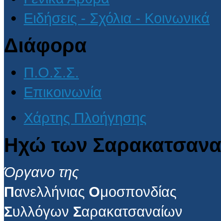
Ειδήσεις - Σχόλια - Κοινωνικά
Διάφορα
Π.Ο.Σ.Σ.
Επικοινωνία
Χάρτης Πλοήγησης
Ηχώ των Σαρακατσανα
Όργανο της
Π
ανελλήνιας
Ο
μοσπονδίας
Σ
υλλόγων
Σ
αρακατσαναίων