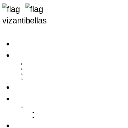
Αρχική
Αρθρογραφία
Τελευταία Νέα
Νέα Συλλόγων
Γενικά Άρθρα
Ειδήσεις - Σχόλια - Κοινωνικά
Ιστορίες Ζωής
Π.Ο.Σ.Σ.
Ιστορία Π.Ο.Σ.Σ.
Ιστορικό Ίδρυσης Π.Ο.Σ.Σ.
Βιογραφικό Π.Ο.Σ.Σ.
Χορηγοί