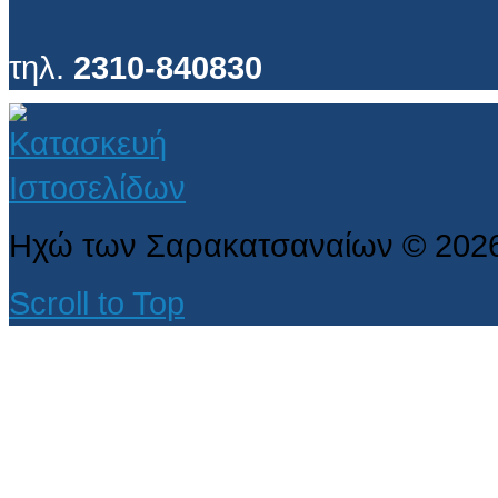
τηλ.
2310-840830
Ηχώ των Σαρακατσαναίων
©
202
Scroll to Top