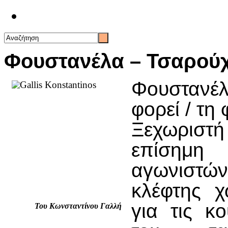
Επικοινωνία
Φουστανέλα – Τσαρούχ
Φουστανέλα
φορεί / τη 
Ξεχωριστ
επίσημη
αγωνιστώ
κλέφτης χ
για τις κ
Του Κωνσταντίνου Γαλλή