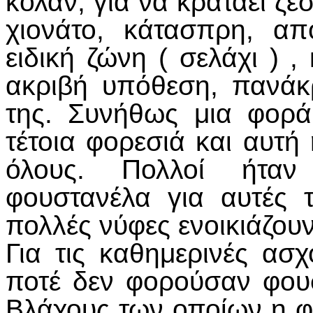
κολάν, για να κρατάει ζε
χιονάτο, κάτασπρη, α
ειδική ζώνη ( σελάχι ) ,
ακριβή υπόθεση, πανάκ
της. Συνήθως μια φορά
τέτοια φορεσιά και αυτή 
όλους. Πολλοί ήταν 
φουστανέλα για αυτές τ
πολλές νύφες ενοικιάζουν
Για τις καθημερινές ασχ
ποτέ δεν φορούσαν φουσ
Βλάχους των οποίων η φ