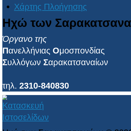
Χάρτης Πλοήγησης
Ηχώ των Σαρακατσανα
Όργανο της
Π
ανελλήνιας
Ο
μοσπονδίας
Σ
υλλόγων
Σ
αρακατσαναίων
τηλ.
2310-840830