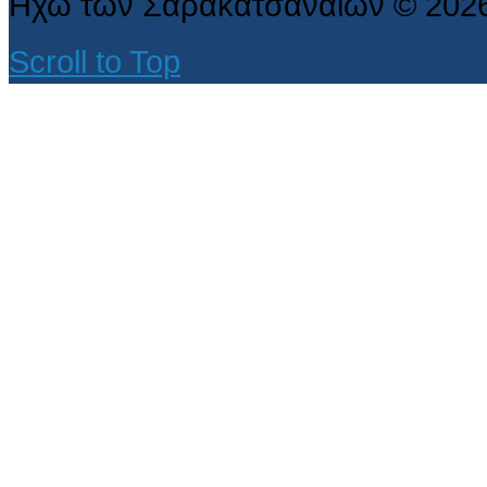
Ηχώ των Σαρακατσαναίων
©
202
Scroll to Top