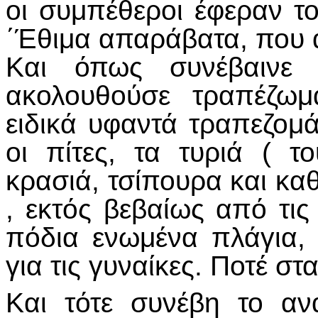
οι συμπέθεροι έφεραν το
΄Έθιμα απαράβατα, που α
Και όπως συνέβαινε σ
ακολουθούσε τραπέζωμ
ειδικά υφαντά τραπεζομ
οι πίτες, τα τυριά ( τ
κρασιά, τσίπουρα και κ
, εκτός βεβαίως από τις
πόδια ενωμένα πλάγια,
για τις γυναίκες. Ποτέ στ
Και τότε συνέβη το α