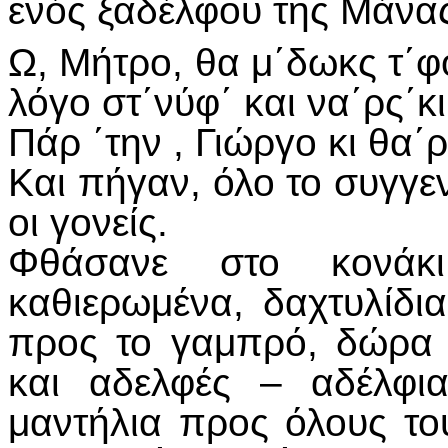
ενός ξαδέλφου της Μάνα
Ω, Μήτρο, θα μ΄δωκς τ΄
λόγο στ΄νύφ΄ και να΄ρς΄κι
Πάρ ΄την , Γιώργο κι θα΄
Και πήγαν, όλο το συγγε
οι γονείς.
Φθάσανε στο κονάκ
καθιερωμένα, δαχτυλίδ
προς το γαμπρό, δώρα 
και αδελφές – αδέλφι
μαντήλια προς όλους το