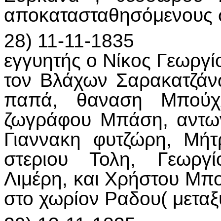
αποκατασταθησόμενους σ
28) 11-11-1835
εγγυητής ο Νίκος Γεωργί
τον Βλάχων Σαρακατζάν
παπά, θαναση Μπούχλ
ζωγράφου Μπάση, αντων
Γιαννακη φυτζώρη, Μήτ
στεριου Τολη, Γεωργί
Λιμέρη, και Χρήστου Μ
στο χωρίον Ραδου( μεταξ