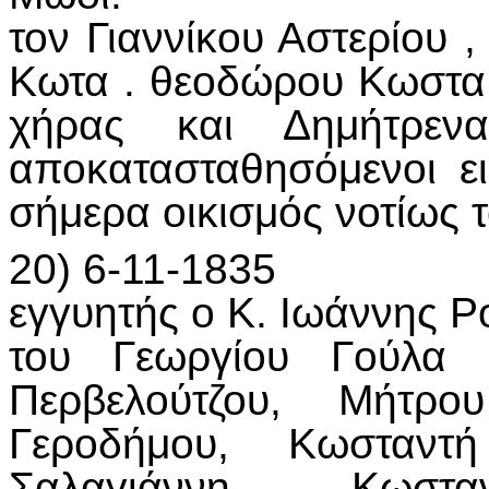
τον Γιαννίκου Αστερίου 
Κωτα . θεοδώρου Κωστα,
χήρας και Δημήτρενα
αποκατασταθησόμενοι ει
σήμερα οικισμός νοτίως τ
20) 6-11-1835
εγγυητής ο Κ. Ιωάννης Ρ
του Γεωργίου Γούλα 
Περβελούτζου, Μήτρο
Γεροδήμου, Κωσταντ
Σαλαγιάννη , Κωστα