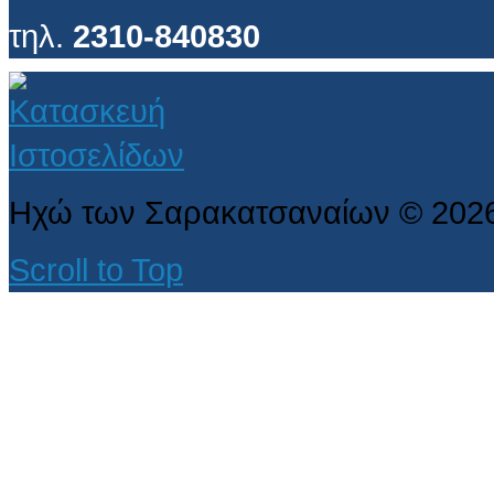
τηλ.
2310-840830
Ηχώ των Σαρακατσαναίων
©
202
Scroll to Top