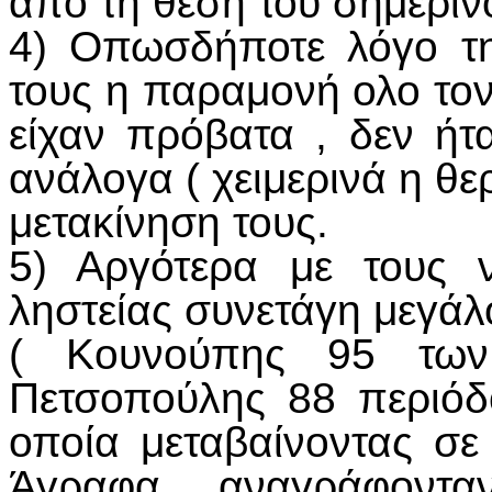
από τη θέση του σημεριν
4) Οπωσδήποτε λόγο τ
τους η παραμονή ολο τον
είχαν πρόβατα , δεν ήτ
ανάλογα ( χειμερινά η θερ
μετακίνηση τους.
5) Αργότερα με τους 
ληστείας συνετάγη μεγά
( Κουνούπης 95 τω
Πετσοπούλης 88 περιό
οποία μεταβαίνοντας σ
Άγραφα αναγράφοντ