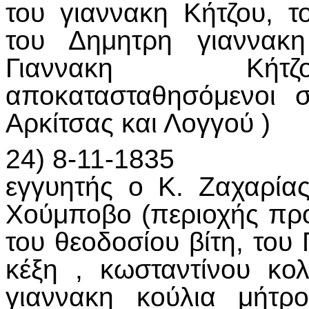
του γιαννακη Κήτζου, τ
του Δημητρη γιαννακη
Γιαννακη Κήτζο
αποκατασταθησόμενοι σ
Αρκίτσας και Λογγού )
24) 8-11-1835
εγγυητής ο Κ. Ζαχαρία
Χούμποβο (περιοχής προ
του θεοδοσίου βίτη, του
κέξη , κωσταντίνου κολ
γιαννακη κούλια μήτρ