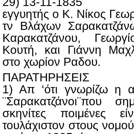
29) 13-11-1835
εγγυητής ο Κ. Νίκος Γεω
τν Βλάχων Σαρακατζάν
Καρακατζάνου, Γεωργ
Κουτή, και Γιάννη Μα
στο χωρίον Ραδου.
ΠΑΡΑΤΗΡΗΣΕΙΣ
1) Απ ‘ότι γνωρίζω η 
¨Σαρακατζάνοι¨που ση
σκηνίτες ποιμένες ε
τουλάχιστον στους νομο