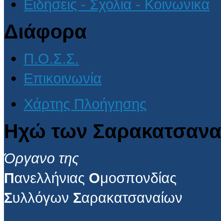
Ειδήσεις - Σχόλια - Κοινωνικά
Διάφορα
Π.Ο.Σ.Σ.
Επικοινωνία
Χάρτης Πλοήγησης
Ηχώ των Σαρακατσανα
Όργανο της
Π
ανελλήνιας
Ο
μοσπονδίας
Σ
υλλόγων
Σ
αρακατσαναίων