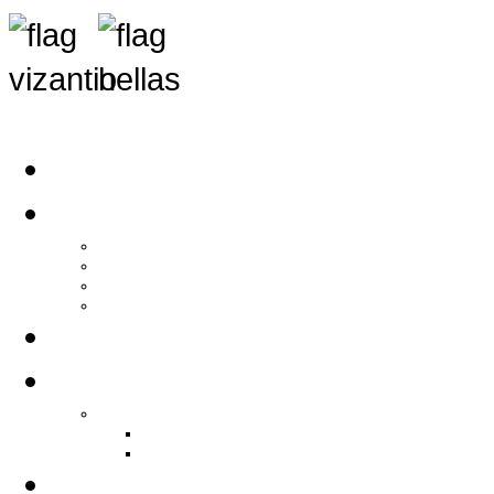
Αρχική
Αρθρογραφία
Τελευταία Νέα
Νέα Συλλόγων
Γενικά Άρθρα
Ειδήσεις - Σχόλια - Κοινωνικά
Ιστορίες Ζωής
Π.Ο.Σ.Σ.
Ιστορία Π.Ο.Σ.Σ.
Ιστορικό Ίδρυσης Π.Ο.Σ.Σ.
Βιογραφικό Π.Ο.Σ.Σ.
Χορηγοί