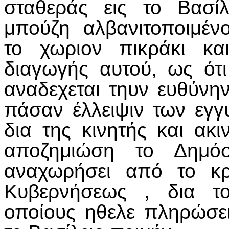
σταθεράς εις το Βασί
μπούζη αλβανιτοποιμέν
το χωριον πικράκι κα
διαγωγής αυτού, ως ότι
αναδεχεται τηυν ευθύνη
πάσαν έλλειψιν των εγγ
δια της κινητής και ακι
αποζημιώση το Δημόσ
αναχωρήσει από το κρ
Κυβερνήσεως , δια το
οποίους ηθελε πληρώσει