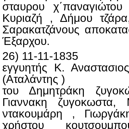
σταυρου χ΄παναγιώτου
Κυριαζή , Δήμου τζάρα,
Σαρακατζάνους αποκατα
Έξαρχου.
26) 11-11-1835
εγγυητής Κ. Αναστασιο
(Αταλάντης )
του Δημητράκη ζυγοκώ
Γιαννακη ζυγοκωστα, 
ντακουμάρη , Γιωργάκ
χρήστου κουτσουμπο