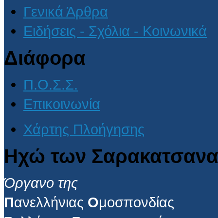
Γενικά Άρθρα
Ειδήσεις - Σχόλια - Κοινωνικά
Διάφορα
Π.Ο.Σ.Σ.
Επικοινωνία
Χάρτης Πλοήγησης
Ηχώ των Σαρακατσανα
Όργανο της
Π
ανελλήνιας
Ο
μοσπονδίας