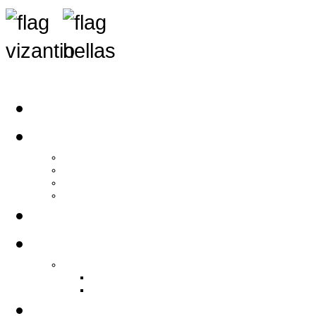
Αρχική
Αρθρογραφία
Τελευταία Νέα
Νέα Συλλόγων
Γενικά Άρθρα
Ειδήσεις - Σχόλια - Κοινωνικά
Ιστορίες Ζωής
Π.Ο.Σ.Σ.
Ιστορία Π.Ο.Σ.Σ.
Ιστορικό Ίδρυσης Π.Ο.Σ.Σ.
Βιογραφικό Π.Ο.Σ.Σ.
Χορηγοί