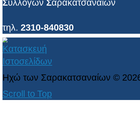
Σ
υλλόγων
Σ
αρακατσαναίων
τηλ.
2310-840830
Ηχώ των Σαρακατσαναίων
©
202
Scroll to Top