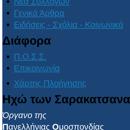
Νέα Συλλόγων
Γενικά Άρθρα
Ειδήσεις - Σχόλια - Κοινωνικά
Διάφορα
Π.Ο.Σ.Σ.
Επικοινωνία
Χάρτης Πλοήγησης
Ηχώ των Σαρακατσανα
Όργανο της
Π
ανελλήνιας
Ο
μοσπονδίας