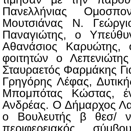
Πανελλήνιας Ομοσπο
Μουτσιάνας Ν. Γεώργι
Παναγιώτης, ο Υπεύθυ
Αθανάσιος Καρυώτης, 
φοιτητών ο Λεπενιώτης
Σταυραετός Φαρμάκης Γι
Γρηγόρης Λέφας, Δυτικ
Μπομπότας Κώστας, έ
Ανδρέας. Ο Δήμαρχος Λ
ο Βουλευτής β θεσ/ ν
περιφερειακός σύμβο