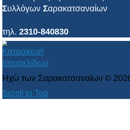
Σ
υλλόγων
Σ
αρακατσαναίων
τηλ.
2310-840830
Ηχώ των Σαρακατσαναίων
©
202
Scroll to Top