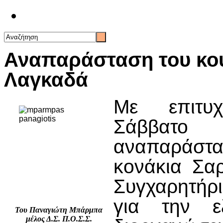
Επικοινωνία
Αναπαράσταση του κο
Λαγκαδά
Με επιτυχ
Σάββατο
αναπαράστ
κονάκια Σα
Συγχαρητήρι
για την εξ
Του Παναγιώτη Μπάρμπα
μέλος Δ.Σ. Π.Ο.Σ.Σ.