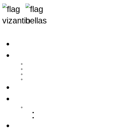
Αρχική
Αρθρογραφία
Τελευταία Νέα
Νέα Συλλόγων
Γενικά Άρθρα
Ειδήσεις - Σχόλια - Κοινωνικά
Ιστορίες Ζωής
Π.Ο.Σ.Σ.
Ιστορία Π.Ο.Σ.Σ.
Ιστορικό Ίδρυσης Π.Ο.Σ.Σ.
Βιογραφικό Π.Ο.Σ.Σ.
Χορηγοί