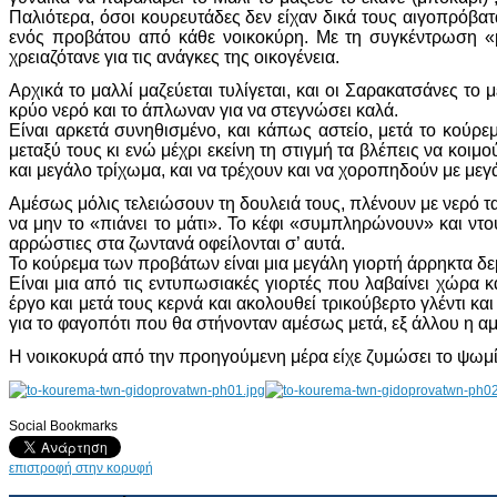
Παλιότερα, όσοι κουρευτάδες δεν είχαν δικά τους αιγοπρόβα
ενός προβάτου από κάθε νοικοκύρη. Με τη συγκέντρωση «
χρειαζότανε για τις ανάγκες της οικογένεια.
Αρχικά το μαλλί μαζεύεται τυλίγεται, και οι Σαρακατσάνες το
κρύο νερό και το άπλωναν για να στεγνώσει καλά.
Είναι αρκετά συνηθισμένο, και κάπως αστείο, μετά το κούρε
μεταξύ τους κι ενώ μέχρι εκείνη τη στιγμή τα βλέπεις να κοι
και μεγάλο τρίχωμα, και να τρέχουν και να χοροπηδούν με μεγ
Αμέσως μόλις τελειώσουν τη δουλειά τους, πλένουν με νερό τα 
να μην το «πιάνει το μάτι». Το κέφι «συμπληρώνουν» και ντ
αρρώστιες στα ζωντανά οφείλονται σ’ αυτά.
Το κούρεμα των προβάτων είναι μια μεγάλη γιορτή άρρηκτα δε
Είναι μια από τις εντυπωσιακές γιορτές που λαβαίνει χώρα 
έργο και μετά τους κερνά και ακολουθεί τρικούβερτο γλέντι κ
για το φαγοπότι που θα στήνονταν αμέσως μετά, εξ άλλου η α
Η νοικοκυρά από την προηγούμενη μέρα είχε ζυμώσει το ψωμί κ
Social Bookmarks
AdmirorGallery 4.5.0
, author/s
Vasiljevski
&
Kekeljevic
.
επιστροφή στην κορυφή