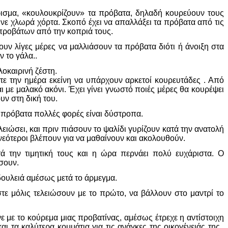
ρισμα, «κουλουκρίζουν» τα πρόβατα, δηλαδή κουρεύουν τους
ρώνε χλωρά χόρτα. Σκοπό έχει να απαλλάξει τα πρόβατα από τις
 προβάτων από την κοπριά τους.
υν λίγες μέρες να μαλλιάσουν τα πρόβατα διότι ή άνοιξη στα
ν το γάλα..
λοκαιρινή ζέστη.
τε την ημέρα εκείνη να υπάρχουν αρκετοί κουρευτάδες . Από
ι με μαλακό ακόνι. Έχει γίνει γνωστό ποιές μέρες θα κουρέψει
υν στη δική του.
τα πρόβατα πολλές φορές είναι δύστροπα.
ειώσει, και πριν πιάσουν το ψαλίδι γυρίζουν κατά την ανατολή
νεότεροι βλέπουν για να μαθαίνουν και ακολουθούν.
τά την τιμητική τους και η ώρα περνάει πολύ ευχάριστα. Ο
σουν.
δουλειά αμέσως μετά το άρμεγμα.
τε μόλις τελειώσουν με το πρώτο, να βάλλουν στο μαντρί το
ε με το κούρεμα μιας προβατίνας, αμέσως έτρεχε η αντίστοιχη
ι τα καλύτερα κομμάτια για τις ανάγκες της οικογένειάς της..