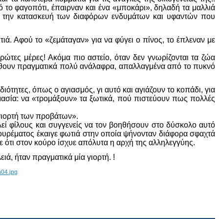
 το φαγοπότι, έπαιρναν και ένα «μποκάρι», δηλαδή τα μαλλιά
α την κατασκευή των διαφόρων ενδυμάτων και υφαντών που
τιά. Αφού το «ζεμάταγαν» για να φύγει ο πίνος, το έπλεναν με
ρώτες μέρες! Ακόμα πιο αστείο, όταν δεν γνωρίζονται τα ζώα
 νοιώθουν πραγματικά πολύ ανάλαφρα, απαλλαγμένα από το πυκνό
ιότητες, όπως ο αγιασμός, γι αυτό και αγιάζουν το κοπάδι, για
ημασία: να «τρομάξουν» τα ξωτικά, πού πιστεύουν πως πολλές
«γιορτή των προβάτων».
λεί φίλους και συγγενείς να τον βοηθήσουν στο δύσκολο αυτό
υ κουρέματος έκαιγε φωτιά στην οποία ψήνονταν διάφορα σφαχτά
ε ότι στον κούρο ίσχυε απόλυτα η αρχή της αλληλεγγύης.
ά, ήταν πραγματικά μία γιορτή. !