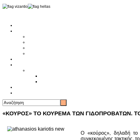
Αρχική
Αρθρογραφία
Τελευταία Νέα
Νέα Συλλόγων
Γενικά Άρθρα
Ειδήσεις - Σχόλια - Κοινωνικά
Ιστορίες Ζωής
Π.Ο.Σ.Σ.
Ιστορία Π.Ο.Σ.Σ.
Ιστορικό Ίδρυσης Π.Ο.Σ.Σ.
Βιογραφικό Π.Ο.Σ.Σ.
Χορηγοί
Επικοινωνία
«ΚΟΥΡΟΣ» ΤΟ ΚΟΥΡΕΜΑ ΤΩΝ ΓΙΔΟΠΡΟΒΑΤΩΝ. Τ
Ο «κούρος», δηλαδή το 
συγκεκριμένης τακτικής, τ