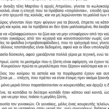
 άνοιξη τέλη Μαρτίου ή αρχές Απριλίου, γίνεται το κωλοκού
 κοιλιά, είναι η εποχή που τα πρόβατα «τσιρλόνται», επειδή τ
στο τριχωτό της κοιλιάς, και να μη λερώνονταν τα μαλλιά των
ρος γίνονταν λίγο πριν φύγουν για τα βουνά, έπρεπε να κάτσο
ερή και κρύα, και τα πρόβατα αν δεν ήταν μαλλιασμένα, θα έκοβα
για να «ξαλαφρώσουν» τα ζώα και να μην υποφέρουν από την κα
νταν εγκαίρως από τον κεχαγιά και κοινοποιούνταν νωρίς ώσ
ίες τα ψαλίδια («προβατοψάλιδα»), που το τρόχισμά τους γίνετα
άλλους τσοπάνηδες είναι δεδομένη, αφού και οι ίδιοι υπολογίζο
ικασία δύσκολη, αφού χρειάζονται πολλά χέρια με τεχνική, ενώ 
πρωί, ώστε το μεσημέρι που η ζέστη είναι αφόρητη, να έχουν τελ
. Κουρεύουν πρώτα οι μεγαλύτεροι που ξέρουν καλύτερα και οι 
έλος του κούρου τα αστεία και τα πειράγματα έχουν και αυ
εται με… στάχτη, που πρέπει να είναι έτοιμη πριν ακόμα ξεκινή
α μόνο μεριά όπου παρατάσσονταν οι κουρευτάδες και άρχιζε η 
να, τα κοπάδια το δεύτερο κοπάδι ήταν κάπου εκεί κοντά, ώσ
 για να μην τους πιάσει η μεγάλη ζέστη,
υσία τον γυναικών. Οι γυναίκες, μόλις ένας κουρευτής τελείων
 για να το μεταφέρει στην μεριά της, ενώ συγχρόνως διάλεγε κα