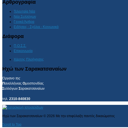
Αρθρογραφία
Τελευταία Νέα
Νέα Συλλόγων
Γενικά Άρθρα
Ειδήσεις - Σχόλια - Κοινωνικά
Διάφορα
Π.Ο.Σ.Σ.
Επικοινωνία
Χάρτης Πλοήγησης
Ηχώ των Σαρακατσαναίων
Όργανο της
Π
ανελλήνιας
Ο
μοσπονδίας
Σ
υλλόγων
Σ
αρακατσαναίων
τηλ.
2310-840830
Ηχώ των Σαρακατσαναίων
©
2026
Με την επιφύλαξη παντός δικαιώματος
Scroll to Top