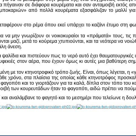
τα πήγαιναν σε διάφορα κουρέματα και σαν ανταμοιβή εκτός από
μποκαριών» από πολλά κουρέματα εξασφάλιζαν το μαλλί γι
 μεταφέρουν στο ρέμα όπου εκεί υπάρχει το καζάνι έτυμο στη φω
μα να μην γνωρίζουν οι νοικοκυραίοι τα «πράματά» τους, τις π
μούνται μαζί, μετά το κούρεμα χτυπιούνται, και τα νεότερα να
άλη άνεση.
ψαλίδια και πιστεύουν πως το νερό αυτό έχει θαυματουργικές ιδ
ουφεκιές στον αέρα, που έχουν όμως κι αυτές μια βαθύτερη σ
μένη με τον κτηνοτροφικό τρόπο ζωής. Είναι, όπως λέγεται, η 
κάθε χρόνο, στα πλαίσια της οποίας κάθε κτηνοτρόφος προσκα
αι φαγοπότι και το γιορτάζουν για τα καλά, δίπλα στον τόπο το
μοιβή των κουρευτάδων ήταν το φαγοπότι, αιδώ πρέπει να πούμ
αι αναλάμβανε το φαγητό και το μεσημέρι που τελείωνε η δουλει