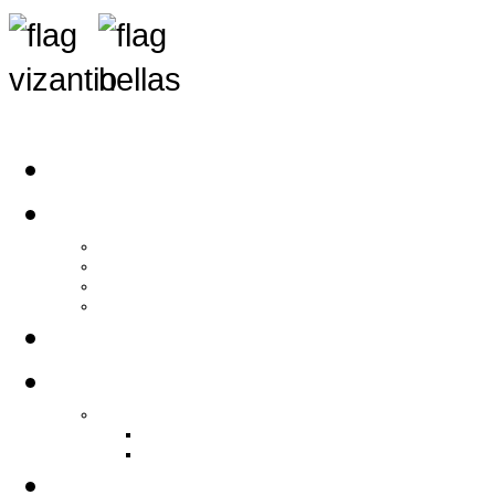
Αρχική
Αρθρογραφία
Τελευταία Νέα
Νέα Συλλόγων
Γενικά Άρθρα
Ειδήσεις - Σχόλια - Κοινωνικά
Ιστορίες Ζωής
Π.Ο.Σ.Σ.
Ιστορία Π.Ο.Σ.Σ.
Ιστορικό Ίδρυσης Π.Ο.Σ.Σ.
Βιογραφικό Π.Ο.Σ.Σ.
Χορηγοί