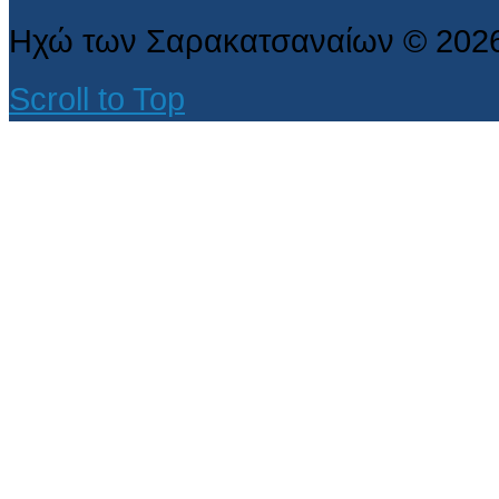
Ηχώ των Σαρακατσαναίων
©
202
Scroll to Top