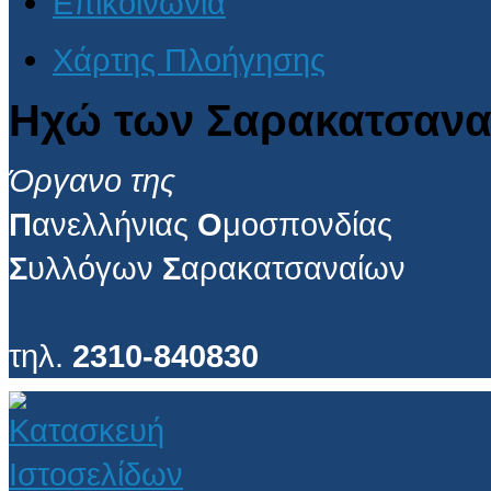
Επικοινωνία
Χάρτης Πλοήγησης
Ηχώ των Σαρακατσανα
Όργανο της
Π
ανελλήνιας
Ο
μοσπονδίας
Σ
υλλόγων
Σ
αρακατσαναίων
τηλ.
2310-840830