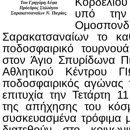
Κορδελιού 
Του Γρηγόρη Λέφα
Πρόεδρος Συλλόγου
υπό την
Σαρακατσαναίων Ν. Πιερίας
Ομοσπ
Σαρακατσαναίων το κα
ποδοσφαιρικό τουρνου
στον Άγιο Σπυρίδωνα Πι
Αθλητικού Κέντρου Γ
ποδοσφαιρικός αγώνας 
επιτυχία την Τετάρτη 1
της απήχησης του κόσ
συσκευασμένα τρόφιμα μ
διατεθούν στο κοινων