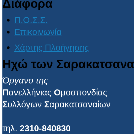
Διάφορα
Π.Ο.Σ.Σ.
Επικοινωνία
Χάρτης Πλοήγησης
Ηχώ των Σαρακατσανα
Όργανο της
Π
ανελλήνιας
Ο
μοσπονδίας
Σ
υλλόγων
Σ
αρακατσαναίων
τηλ.
2310-840830