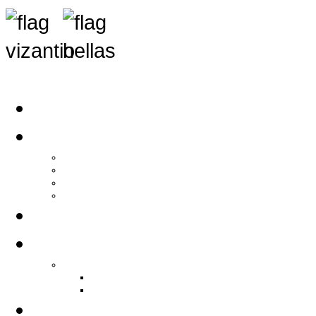
Αρχική
Αρθρογραφία
Τελευταία Νέα
Νέα Συλλόγων
Γενικά Άρθρα
Ειδήσεις - Σχόλια - Κοινωνικά
Ιστορίες Ζωής
Π.Ο.Σ.Σ.
Ιστορία Π.Ο.Σ.Σ.
Ιστορικό Ίδρυσης Π.Ο.Σ.Σ.
Βιογραφικό Π.Ο.Σ.Σ.
Χορηγοί