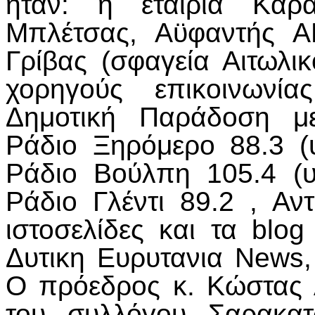
ήταν: η εταιρία Κάρ
Μπλέτσας, Αϋφαντής Α
Γρίβας (σφαγεία Αιτωλικ
χορηγούς επικοινωνί
Δημοτική Παράδοση με
Ράδιο Ξηρόμερο 88.3 (
Ράδιο Βούλπη 105.4 (
Ράδιο Γλέντι 89.2 , Αν
ιστοσελίδες και τα blo
Δυτικη Ευρυτανια News, 
Ο πρόεδρος κ. Κώστας Α
του συλλόγου Σαρακατ