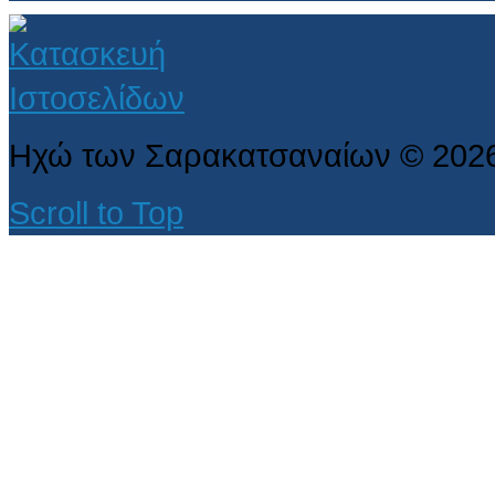
Ηχώ των Σαρακατσαναίων
©
202
Scroll to Top