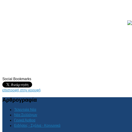
Social Bookmarks
επιστροφή στην κορυφή
Αρθρογραφία
Τελευταία Νέα
Νέα Συλλόγων
Γενικά Άρθρα
Ειδήσεις - Σχόλια - Κοινωνικά