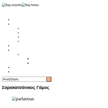
Αρχική
Αρθρογραφία
Τελευταία Νέα
Νέα Συλλόγων
Γενικά Άρθρα
Ειδήσεις - Σχόλια - Κοινωνικά
Ιστορίες Ζωής
Π.Ο.Σ.Σ.
Ιστορία Π.Ο.Σ.Σ.
Ιστορικό Ίδρυσης Π.Ο.Σ.Σ.
Βιογραφικό Π.Ο.Σ.Σ.
Χορηγοί
Επικοινωνία
Σαρακατσάνικος Γάμος