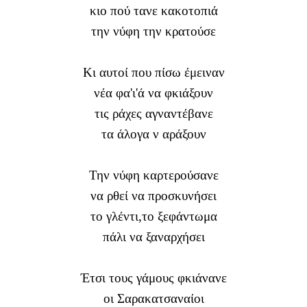
κιο πού τανε κακοτοπιά
την νύφη την κρατούσε
Κι αυτοί που πίσω έμειναν
νέα φα'ι'ά να φκιάξουν
τις ράχες αγναντέβανε
τα άλογα ν αράξουν
Την νύφη καρτερούσανε
να ρθεί να προσκυνήσει
το γλέντι,το ξεφάντωμα
πάλι να ξαναρχήσει
Έτσι τους γάμους φκιάνανε
οι Σαρακατσαναίοι