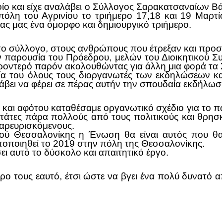
οίο και είχε αναλάβει ο Σύλλογος Σαρακατσαναίων Β
πόλη του Αγρινίου το τριήμερο 17,18 και 19 Μαρτίο
ας μας ένα όμορφο και δημιουργικό τριήμερο.
ο σύλλογο, στους ανθρώπους που έτρεξαν και προσπ
ν παρουσία του Πρόεδρου, μελών του Διοικητικού 
οντερό παρόν ακολουθώντας για άλλη μια φορά τα 
ία του όλους τους διοργανωτές των εκδηλώσεων και
βει να φέρει σε πέρας αυτήν την σπουδαία εκδήλωσ
 και αφότου καταθέσαμε οργανωτικό σχέδιο για το 
άτες πάρα πολλούς από τους πολιτικούς και θρησκ
αρευρισκόμενους.
ύ Θεσσαλονίκης η Ένωση θα είναι αυτός που θα 
τοποιηθεί το 2019 στην πόλη της Θεσσαλονίκης.
ι αυτό το δύσκολο και απαιτητικό έργο.
ρο τους εαυτό, έτσι ώστε να βγει ένα πολύ δυνατό 