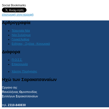
Social Bookmarks
επιστροφή στην κορυφή
Αρθρογραφία
Τελευταία Νέα
Νέα Συλλόγων
Γενικά Άρθρα
Ειδήσεις - Σχόλια - Κοινωνικά
Διάφορα
Π.Ο.Σ.Σ.
Επικοινωνία
Χάρτης Πλοήγησης
Ηχώ των Σαρακατσαναίων
Όργανο της
Π
ανελλήνιας
Ο
μοσπονδίας
Σ
υλλόγων
Σ
αρακατσαναίων
τηλ.
2310-840830