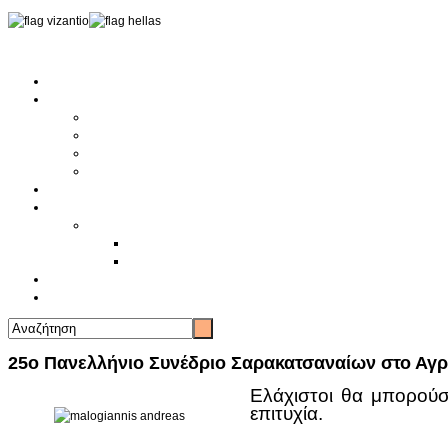
Αρχική
Αρθρογραφία
Τελευταία Νέα
Νέα Συλλόγων
Γενικά Άρθρα
Ειδήσεις - Σχόλια - Κοινωνικά
Ιστορίες Ζωής
Π.Ο.Σ.Σ.
Ιστορία Π.Ο.Σ.Σ.
Ιστορικό Ίδρυσης Π.Ο.Σ.Σ.
Βιογραφικό Π.Ο.Σ.Σ.
Χορηγοί
Επικοινωνία
25ο Πανελλήνιο Συνέδριο Σαρακατσαναίων στο Αγρ
Ελάχιστοι θα μπορού
επιτυχία.