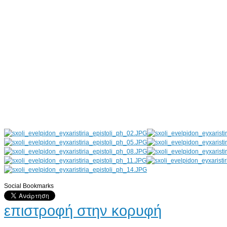
Social Bookmarks
AdmirorGallery 4.5.0
, author/s
Vasiljevski
&
Kekeljevic
.
επιστροφή στην κορυφή