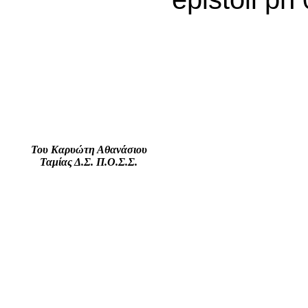
Του Καρυώτη Αθανάσιου
Ταμίας Δ.Σ. Π.Ο.Σ.Σ.