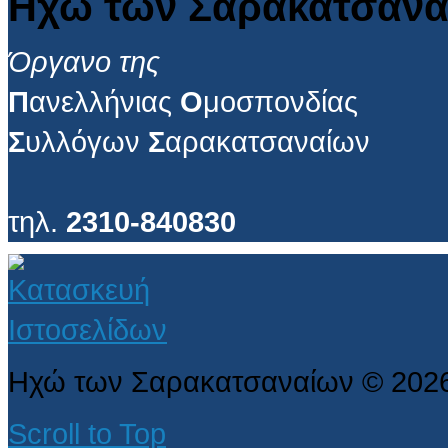
Ηχώ των Σαρακατσανα
Όργανο της
Π
ανελλήνιας
Ο
μοσπονδίας
Σ
υλλόγων
Σ
αρακατσαναίων
τηλ.
2310-840830
Ηχώ των Σαρακατσαναίων
©
202
Scroll to Top