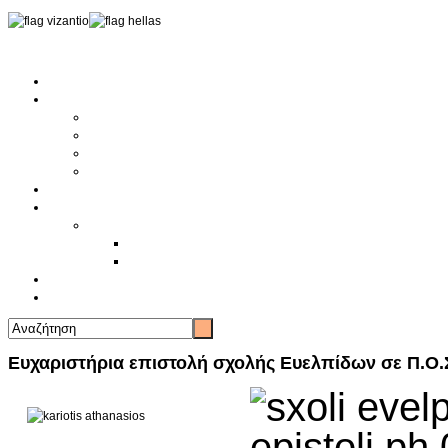
Αρχική
Αρθρογραφία
Τελευταία Νέα
Νέα Συλλόγων
Γενικά Άρθρα
Ειδήσεις - Σχόλια - Κοινωνικά
Ιστορίες Ζωής
Π.Ο.Σ.Σ.
Ιστορία Π.Ο.Σ.Σ.
Ιστορικό Ίδρυσης Π.Ο.Σ.Σ.
Βιογραφικό Π.Ο.Σ.Σ.
Χορηγοί
Επικοινωνία
Ευχαριστήρια επιστολή σχολής Ευελπίδων σε Π.Ο.