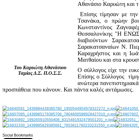
Αθανάσιο Καρυώτη και τ
Επίσης τίμησαν με την
Τσανάκα, ο πρώην βου
Κωνσταντίνος Ζαγναφέ
Θεσσαλονίκης "Η ΕΝΩ
διαβιούντων Σαρακα
Σαρακατσαναίων Ν. Πιε
Καραχρήστος και η Ιωά
Ματθαίου και στα κρουσ
Του Καρυώτη Αθανάσιου
Ο σύλλογος είχε την ευκ
Ταμίας Δ.Σ. Π.Ο.Σ.Σ.
Επίσης ο Σύλλογος τίμη
ανώτερα πανεπιστημιακά
προσπάθεια που κάνουν. Και πάντα καλές αντάμωσες.
Social Bookmarks