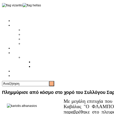
Αρχική
Αρθρογραφία
Τελευταία Νέα
Νέα Συλλόγων
Γενικά Άρθρα
Ειδήσεις - Σχόλια - Κοινωνικά
Ιστορίες Ζωής
Π.Ο.Σ.Σ.
Ιστορία Π.Ο.Σ.Σ.
Ιστορικό Ίδρυσης Π.Ο.Σ.Σ.
Βιογραφικό Π.Ο.Σ.Σ.
Χορηγοί
Επικοινωνία
Πλημμύρισε από κόσμο στο χορό του Συλλόγου 
Με μεγάλη επιτυχία που
Καβάλας "Ο ΦΛΑΜΠΟΥΡΑ
παραβρέθηκε στο πλευρ