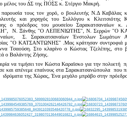
ο μέλος του ΔΣ της ΠΟΣΣ κ. Στέργιο Μακρή.
 παρουσία τους τον χορό, ο βουλευτής Ν.Δ Καβάλας
λευτής και χορηγός του Συλλόγου κ Κλειτσιότης Κω
ρης ο πρόεδρος του μουσείου Σαρακατσαναίων κ.
ΣΗ", Ν. Ξάνθης "Ο ΛΕΠΕΝΙΩΤΗΣ", Ν. Σερρών "Ο Κ
τσαναίων, Σ. Σαρακατσαναίων Ένστολων Σωμάτω
ρίας "Ο ΚΑΤΣΑΝΤΩΝΗΣ" .Μας κράτησαν συντροφιά με 
ννα Τσαούση. Στο κλαρίνο ο Κώστας Τζελέπης, στο β
τά ο Βαλάντης Ζήσης.
αιρία να τιμήσει τον Κώστα Καραϊσκο για την πολυετή 
σε και απένεμε επαίνους στα Σαρακατσανώπουλα που πέτ
 ιδρύματα της Χώρας, Ένα μεγάλο μπράβο στην πρόεδρο 