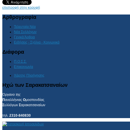
AdmirorGallery 4.5.0
, author/s
Vasiljevski
&
Kekeljevic
.
επιστροφή στην κορυφή
Αρθρογραφία
Τελευταία Νέα
Νέα Συλλόγων
Γενικά Άρθρα
Ειδήσεις - Σχόλια - Κοινωνικά
Διάφορα
Π.Ο.Σ.Σ.
Επικοινωνία
Χάρτης Πλοήγησης
Ηχώ των Σαρακατσαναίων
Όργανο της
Π
ανελλήνιας
Ο
μοσπονδίας
Σ
υλλόγων
Σ
αρακατσαναίων
τηλ.
2310-840830