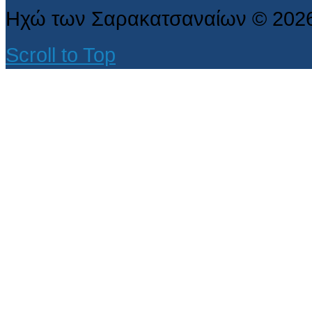
Ηχώ των Σαρακατσαναίων
©
202
Scroll to Top