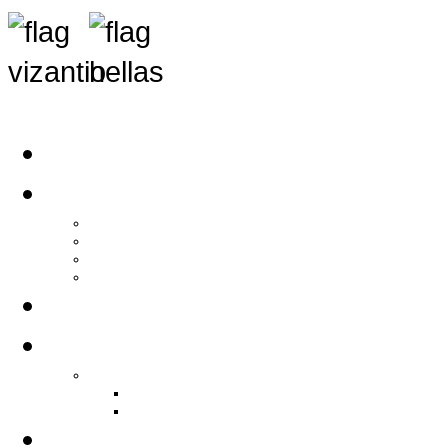
Αρχική
Αρθρογραφία
Τελευταία Νέα
Νέα Συλλόγων
Γενικά Άρθρα
Ειδήσεις - Σχόλια - Κοινωνικά
Ιστορίες Ζωής
Π.Ο.Σ.Σ.
Ιστορία Π.Ο.Σ.Σ.
Ιστορικό Ίδρυσης Π.Ο.Σ.Σ.
Βιογραφικό Π.Ο.Σ.Σ.
Χορηγοί