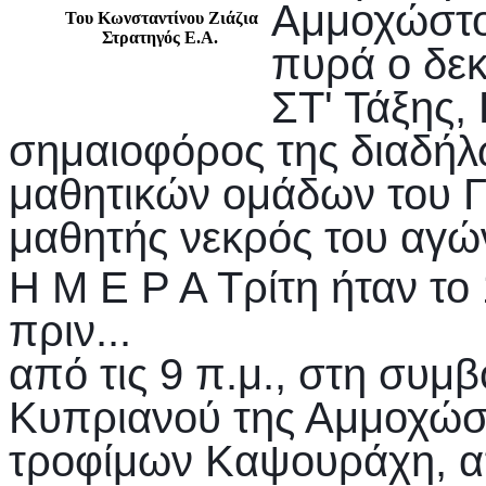
Αμμοχώστο
Του Κωνσταντίνου Ζιάζια
Στρατηγός Ε.A.
πυρά ο δε
ΣΤ' Τάξης,
σημαιοφόρος της διαδήλ
μαθητικών ομάδων του 
μαθητής νεκρός του αγώ
Η Μ Ε Ρ Α Τρίτη ήταν το
πριν...
από τις 9 π.μ., στη συμ
Κυπριανού της Αμμοχώσ
τροφίμων Καψουράχη, α