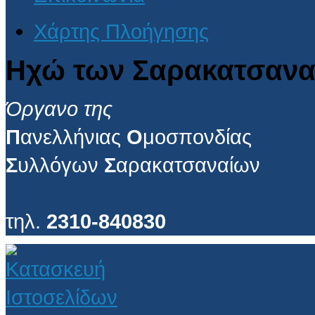
Χάρτης Πλοήγησης
Ηχώ των Σαρακατσανα
Όργανο της
Π
ανελλήνιας
Ο
μοσπονδίας
Σ
υλλόγων
Σ
αρακατσαναίων
τηλ.
2310-840830