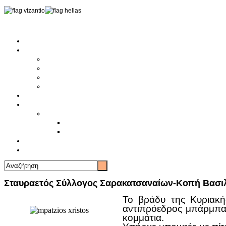
Αρχική
Αρθρογραφία
Τελευταία Νέα
Νέα Συλλόγων
Γενικά Άρθρα
Ειδήσεις - Σχόλια - Κοινωνικά
Ιστορίες Ζωής
Π.Ο.Σ.Σ.
Ιστορία Π.Ο.Σ.Σ.
Ιστορικό Ίδρυσης Π.Ο.Σ.Σ.
Βιογραφικό Π.Ο.Σ.Σ.
Χορηγοί
Επικοινωνία
Σταυραετός Σύλλογος Σαρακατσαναίων-Κοπή Βασι
Το βράδυ της Κυριακή
αντιπρόεδρος μπάρμπα 
κομμάτια.