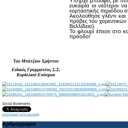
Υπήρχε μπουφές με πίτε
ευκαιρία οι νεότεροι 
εορταστικής περιόδου 
Ακολούθησε γλέντι και
πρόβες του χορευτικών 
Βελλίδειο).
Το φλουρί έπεσε στο κο
πρόοδο!
Του Μπάτζιου Χρήστου
Ειδικός Γραμματέας Σ.Σ.
Κορδελιού-Ευόσμου
Social Bookmarks
AdmirorGallery 4.5.0
, author/s
Vasiljevski
&
Kekeljevic
.
επιστροφή στην κορυφή
Αρθρογραφία