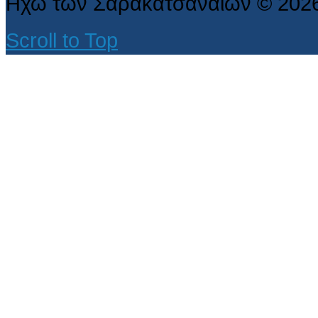
Ηχώ των Σαρακατσαναίων
©
202
Scroll to Top