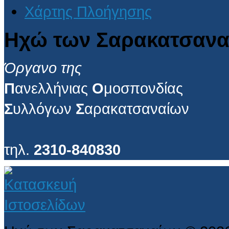
Χάρτης Πλοήγησης
Ηχώ των Σαρακατσανα
Όργανο της
Π
ανελλήνιας
Ο
μοσπονδίας
Σ
υλλόγων
Σ
αρακατσαναίων
τηλ.
2310-840830