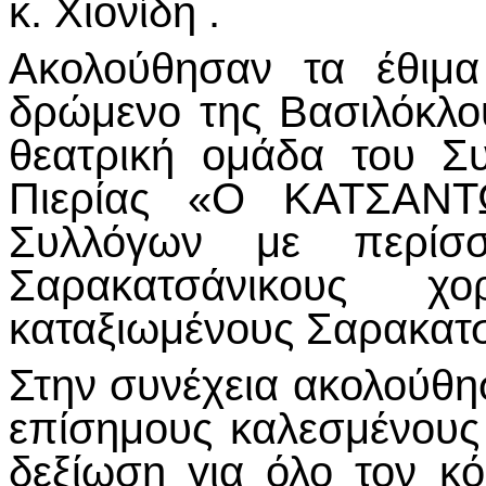
κ. Χιονίδη .
Ακολούθησαν τα έθιμα
δρώμενο της Βασιλόκλ
θεατρική ομάδα του Σ
Πιερίας «Ο ΚΑΤΣΑΝΤ
Συλλόγων με περίσ
Σαρακατσάνικους χ
καταξιωμένους Σαρακατσ
Στην συνέχεια ακολούθησε
επίσημους καλεσμένου
δεξίωση για όλο τον κ