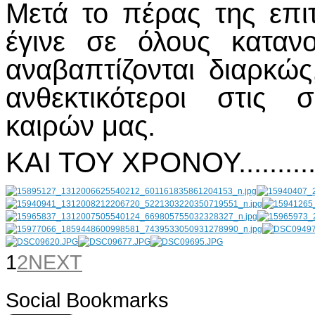
Μετά το πέρας της επι
έγινε σε όλους κατανο
αναβαπτίζονται διαρκώς
ανθεκτικότεροι στις 
καιρών μας.
ΚΑΙ ΤΟΥ ΧΡΟΝΟΥ...........
1
2
NEXT
Social Bookmarks
AdmirorGallery 4.5.0
, author/s
Vasiljevski
&
Kekeljevic
.