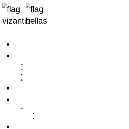
Αρχική
Αρθρογραφία
Τελευταία Νέα
Νέα Συλλόγων
Γενικά Άρθρα
Ειδήσεις - Σχόλια - Κοινωνικά
Ιστορίες Ζωής
Π.Ο.Σ.Σ.
Ιστορία Π.Ο.Σ.Σ.
Ιστορικό Ίδρυσης Π.Ο.Σ.Σ.
Βιογραφικό Π.Ο.Σ.Σ.
Χορηγοί