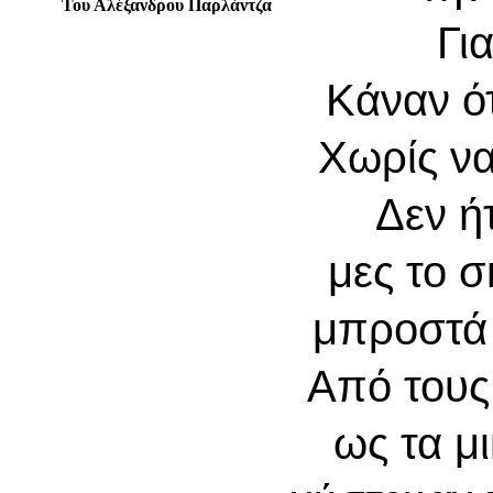
Του Αλέξανδρου Παρλάντζα
Γι
Κάναν ό
Χωρίς να
Δεν ή
μες το σ
μπροστά 
Από τους
ως τα μ