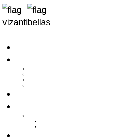
Αρχική
Αρθρογραφία
Τελευταία Νέα
Νέα Συλλόγων
Γενικά Άρθρα
Ειδήσεις - Σχόλια - Κοινωνικά
Ιστορίες Ζωής
Π.Ο.Σ.Σ.
Ιστορία Π.Ο.Σ.Σ.
Ιστορικό Ίδρυσης Π.Ο.Σ.Σ.
Βιογραφικό Π.Ο.Σ.Σ.
Χορηγοί