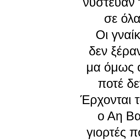
νύστευαν 
σε όλα
Οι γναί
δεν ξέρα
μα όμως ο
ποτέ δ
Έρχονται 
ο Αη Βα
γιορτές π