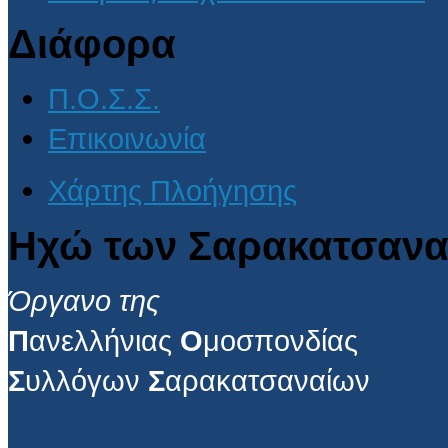
Διάφορα
Π.Ο.Σ.Σ.
Επικοινωνία
Χάρτης Πλοήγησης
Ηχώ των Σαρακατσανα
Όργανο της
Π
ανελλήνιας
Ο
μοσπονδίας
Σ
υλλόγων
Σ
αρακατσαναίων