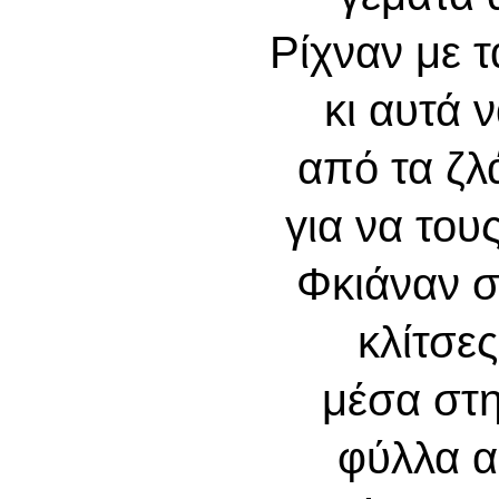
Ρίχναν με τ
κι αυτά 
από τα ζλ
για να το
Φκιάναν σ
κλίτσε
μέσα στη
φύλλα 