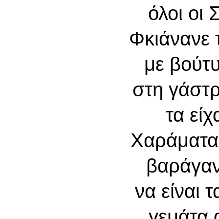
όλοι οι
Φκιάνανε
με βούτ
στη γάστ
τα εί
Χαράματα
βαράγαν
να είναι τ
γεμάτα 