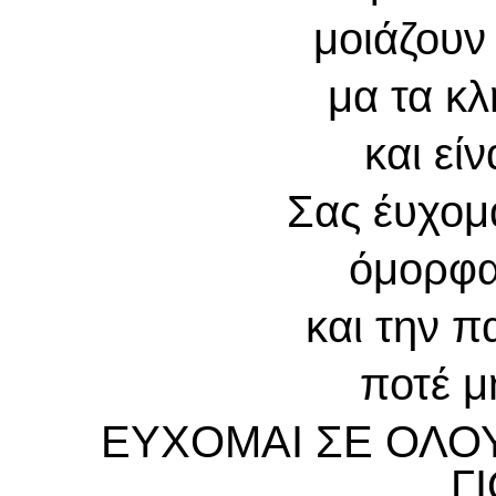
μοιάζουν
μα τα κ
και είν
Σας έυχομα
όμορφα
και την 
ποτέ μ
ΕΥΧΟΜΑΙ ΣΕ ΟΛΟΥ
Γ