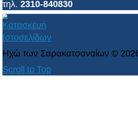
τηλ.
2310-840830
Ηχώ των Σαρακατσαναίων
©
202
Scroll to Top