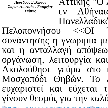
Αττικής "Ο 
Πρόεδρος Συλλόγου
Σαρακατσαναίων Επαρχίας
εν Αθήναι
Θήβας
Πανελλαδι
Πελοποννήσου <<ΟΙ Τ
συνάντησης η γνωριμία μ
και η ανταλλαγή απόψεω
οργάνωση, λειτουργία κα
Ακολούθησε γεύμα στο 
Μοσχοπόδι Θηβών. Το 
ευχαριστεί και εύχεται 
γίνουν θεσμός για την καλ