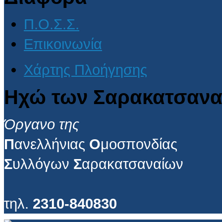
Π.Ο.Σ.Σ.
Επικοινωνία
Χάρτης Πλοήγησης
Ηχώ των Σαρακατσανα
Όργανο της
Π
ανελλήνιας
Ο
μοσπονδίας
Σ
υλλόγων
Σ
αρακατσαναίων
τηλ.
2310-840830