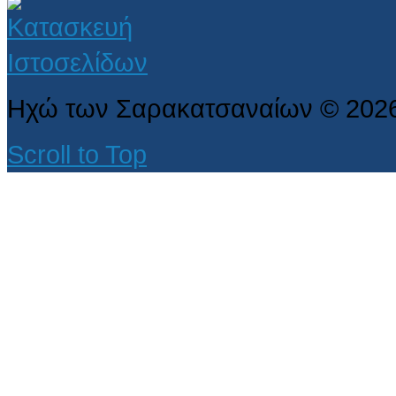
Ηχώ των Σαρακατσαναίων
©
202
Scroll to Top