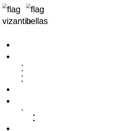
Αρχική
Αρθρογραφία
Τελευταία Νέα
Νέα Συλλόγων
Γενικά Άρθρα
Ειδήσεις - Σχόλια - Κοινωνικά
Ιστορίες Ζωής
Π.Ο.Σ.Σ.
Ιστορία Π.Ο.Σ.Σ.
Ιστορικό Ίδρυσης Π.Ο.Σ.Σ.
Βιογραφικό Π.Ο.Σ.Σ.
Χορηγοί