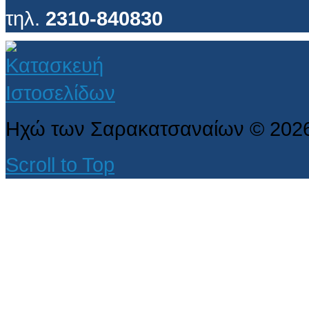
τηλ.
2310-840830
Ηχώ των Σαρακατσαναίων
©
202
Scroll to Top