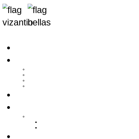
Αρχική
Αρθρογραφία
Τελευταία Νέα
Νέα Συλλόγων
Γενικά Άρθρα
Ειδήσεις - Σχόλια - Κοινωνικά
Ιστορίες Ζωής
Π.Ο.Σ.Σ.
Ιστορία Π.Ο.Σ.Σ.
Ιστορικό Ίδρυσης Π.Ο.Σ.Σ.
Βιογραφικό Π.Ο.Σ.Σ.
Χορηγοί