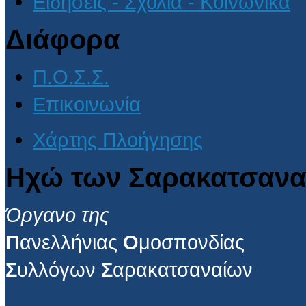
Ειδήσεις - Σχόλια - Κοινωνικά
Διάφορα
Π.Ο.Σ.Σ.
Επικοινωνία
Χάρτης Πλοήγησης
Ηχώ των Σαρακατσανα
Όργανο της
Π
ανελλήνιας
Ο
μοσπονδίας
Σ
υλλόγων
Σ
αρακατσαναίων