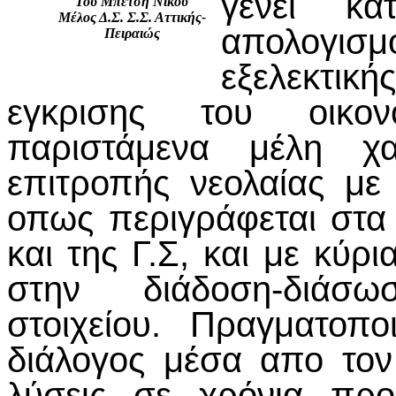
γένει κα
Του Μπέτση Νίκου
Μέλος Δ.Σ. Σ.Σ. Αττικής-
απολογι
Πειραιώς
εξελεκτικ
εγκρισης του οικον
παριστάμενα μέλη χα
επιτροπής νεολαίας με
οπως περιγράφεται στα
και της Γ.Σ, και με κύ
στην διάδοση-διάσ
στοιχείου. Πραγματοπο
διάλογος μέσα απο τον
λύσεις σε χρόνια προ