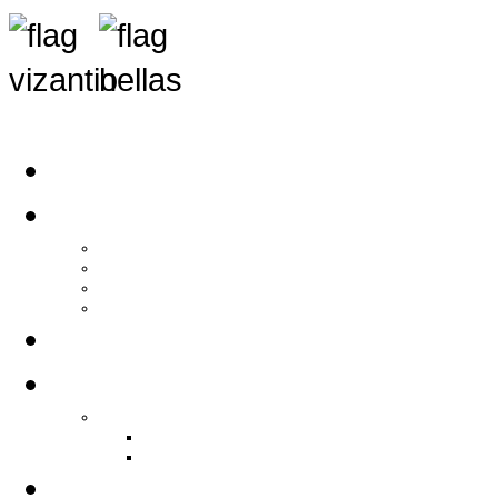
Αρχική
Αρθρογραφία
Τελευταία Νέα
Νέα Συλλόγων
Γενικά Άρθρα
Ειδήσεις - Σχόλια - Κοινωνικά
Ιστορίες Ζωής
Π.Ο.Σ.Σ.
Ιστορία Π.Ο.Σ.Σ.
Ιστορικό Ίδρυσης Π.Ο.Σ.Σ.
Βιογραφικό Π.Ο.Σ.Σ.
Χορηγοί