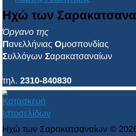
Ηχώ των Σαρακατσανα
Όργανο της
Π
ανελλήνιας
Ο
μοσπονδίας
Σ
υλλόγων
Σ
αρακατσαναίων
τηλ.
2310-840830
Ηχώ των Σαρακατσαναίων
©
202