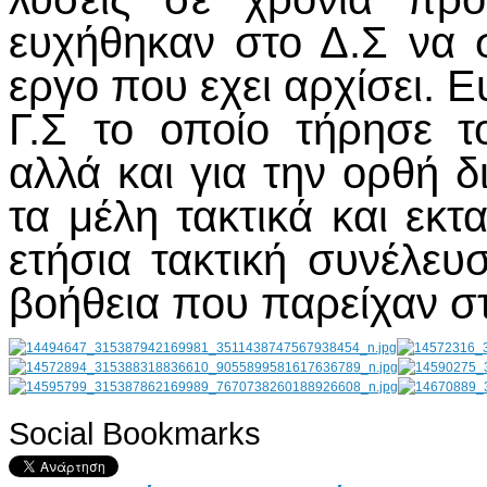
ευχήθηκαν στο Δ.Σ να σ
εργο που εχει αρχίσει. 
Γ.Σ το οποίο τήρησε τ
αλλά και για την ορθή 
τα μέλη τακτικά και εκ
ετήσια τακτική συνέλευ
βοήθεια που παρείχαν σ
Social Bookmarks
AdmirorGallery 4.5.0
, author/s
Vasiljevski
&
Kekeljevic
.