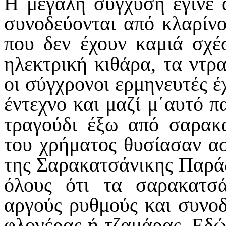
Η μεγάλη σύγχυση έγινε 
συνοδεύονται από κλαρίν
που δεν έχουν καμιά σχέ
ηλεκτρική κιθάρα, τα ντρα
οι σύγχρονοι ερμηνευτές έ
έντεχνο και μαζί μ΄αυτό 
τραγούδι έξω από σαρακ
του χρήματος θυσίασαν ασ
της Σαρακατσάνικης Παράδ
όλους ότι τα σαρακατσά
αργούς ρυθμούς και συνοδ
φλογέρας ή τζαμάρας. Εδώ