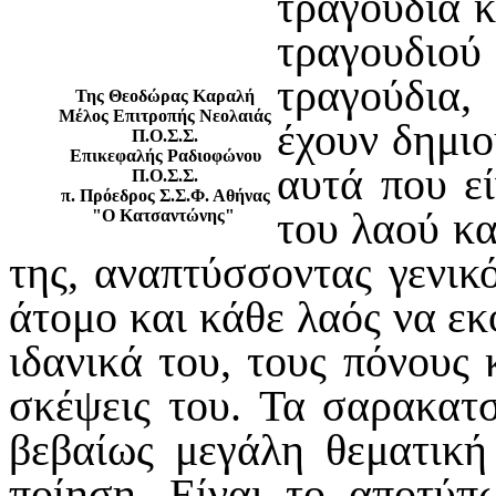
τραγούδια 
τραγουδιο
τραγούδια,
Της Θεοδώρας Καραλή
Μέλος Επιτροπής Νεολαιάς
έχουν δημιο
Π.Ο.Σ.Σ.
Επικεφαλής Ραδιοφώνου
αυτά που ε
Π.Ο.Σ.Σ.
π. Πρόεδρος Σ.Σ.Φ. Αθήνας
του λαού κα
"Ο Κατσαντώνης"
της, αναπτύσσοντας γενικ
άτομο και κάθε λαός να εκ
ιδανικά του, τους πόνους κ
σκέψεις του. Τα σαρακατ
βεβαίως μεγάλη θεματική
ποίηση. Είναι το αποτύπ