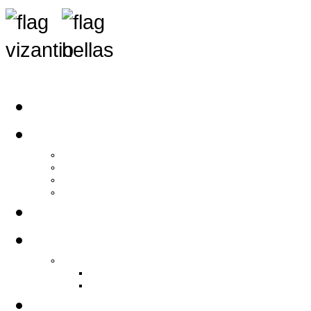
Αρχική
Αρθρογραφία
Τελευταία Νέα
Νέα Συλλόγων
Γενικά Άρθρα
Ειδήσεις - Σχόλια - Κοινωνικά
Ιστορίες Ζωής
Π.Ο.Σ.Σ.
Ιστορία Π.Ο.Σ.Σ.
Ιστορικό Ίδρυσης Π.Ο.Σ.Σ.
Βιογραφικό Π.Ο.Σ.Σ.
Χορηγοί