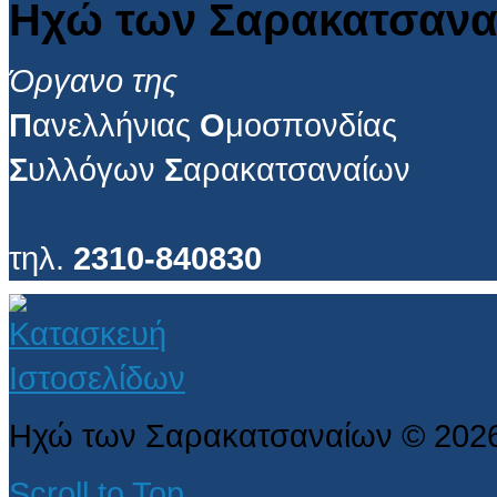
Ηχώ των Σαρακατσανα
Όργανο της
Π
ανελλήνιας
Ο
μοσπονδίας
Σ
υλλόγων
Σ
αρακατσαναίων
τηλ.
2310-840830
Ηχώ των Σαρακατσαναίων
©
202
Scroll to Top