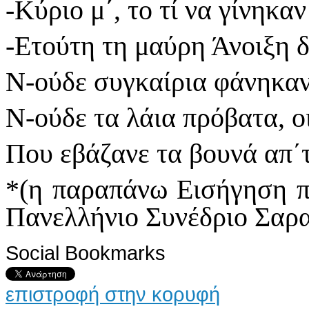
-Κύριο μ΄, το τί να γίνηκα
-Ετούτη τη μαύρη Άνοιξη 
Ν-ούδε συγκαίρια φάνηκαν,
Ν-ούδε τα λάια πρόβατα, οι
Που εβάζανε τα βουνά απ΄
*(η παραπάνω Εισήγηση π
Πανελλήνιο Συνέδριο Σαρ
Social Bookmarks
επιστροφή στην κορυφή