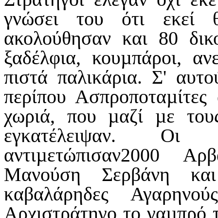
γνώσει του ότι εκεί 
ακολούθησαν και 80 δικ
ξαδέλφια, κουµπάροι, ανε
πιστά παλικάρια. Σ' αυτ
περίπου Ασπροποταµίτες
χωριά, που µαζί µε του
εγκατέλειψαν. Οι 
αντιµετώπισαν2000 Αρ
Μανούση Σερβάνη και
καβαλάρηδες Αγαρηνο
Αρχιστράτηγο το γαµπρό 