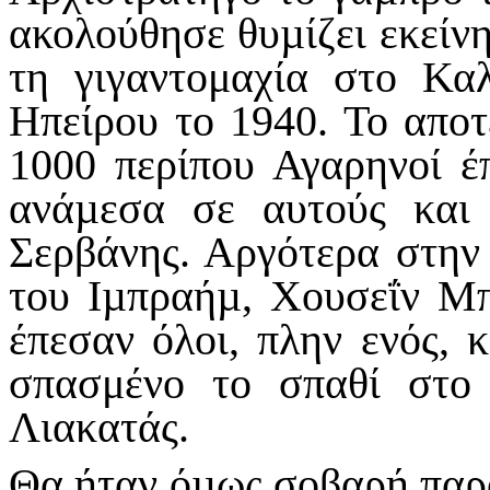
ακολούθησε θυµίζει εκείν
τη γιγαντομαχία στο Κα
Ηπείρου το 1940. Το αποτ
1000 περίπου Αγαρηνοί έ
ανάµεσα σε αυτούς και
Σερβάνης. Αργότερα στην
του Ιµπραήµ, Χουσεΐν Μπ
έπεσαν όλοι, πλην ενός, κ
σπασμένο το σπαθί στο
Λιακατάς.
Θα ήταν όµως σοβαρή παρά