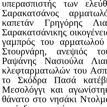
υπερασπιστής των ελεύ
Σαρακατσάνος αρµατωλ
καπετάν Γρηγόρης Λια
Σαρακατσάνικης οικογένει
γαµπρός του αρµατωλού
Στουρνάρη, ανεψιός τ
Ραψάνης Νασιούλα Λια
κλεφταρµατωλών του Ασπ
το Σκόδρα Πασά κατέβ
Μεσολόγγι και αγωνίστη
θάνατο στο νησάκι Ντολµά