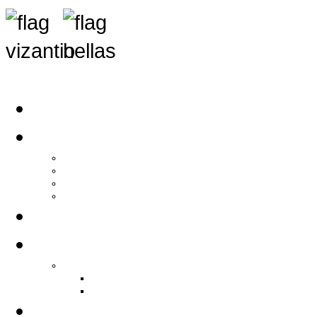
Αρχική
Αρθρογραφία
Τελευταία Νέα
Νέα Συλλόγων
Γενικά Άρθρα
Ειδήσεις - Σχόλια - Κοινωνικά
Ιστορίες Ζωής
Π.Ο.Σ.Σ.
Ιστορία Π.Ο.Σ.Σ.
Ιστορικό Ίδρυσης Π.Ο.Σ.Σ.
Βιογραφικό Π.Ο.Σ.Σ.
Χορηγοί