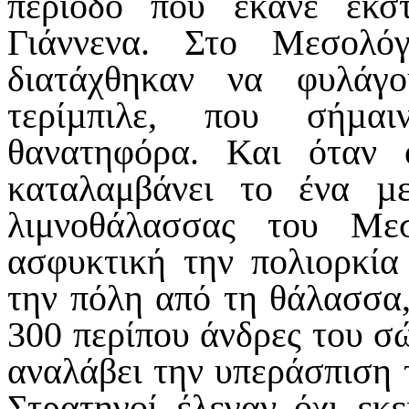
περίοδο που έκανε εκσ
Γιάννενα. Στο Μεσολό
διατάχθηκαν να φυλάγ
τερίµπιλε, που σήµαι
θανατηφόρα. Και όταν
καταλαμβάνει το ένα µ
λιμνοθάλασσας του Με
ασφυκτική την πολιορκία
την πόλη από τη θάλασσα,
300 περίπου άνδρες του σ
αναλάβει την υπεράσπιση 
Στρατηγοί έλεγαν όχι εκ