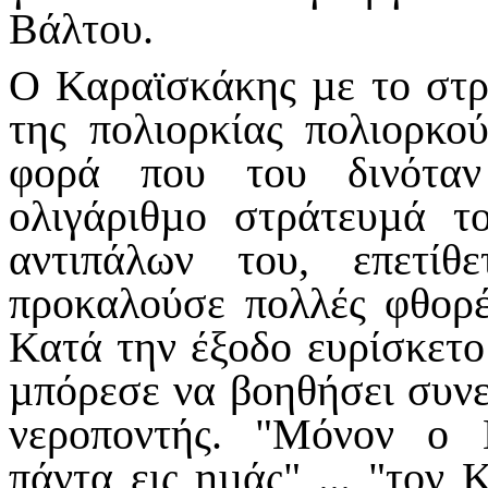
Βάλτου.
Ο Καραϊσκάκης µε το στρ
της πολιορκίας πολιορκο
φορά που του δινόταν
ολιγάριθµο στράτευµά τ
αντιπάλων του, επετίθ
προκαλούσε πολλές φθορέ
Κατά την έξοδο ευρίσκετο
µπόρεσε να βοηθήσει συνε
νεροποντής. "Μόνον ο 
πάντα εις ηµάς" ... "τον