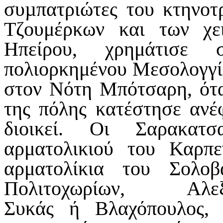
συµπατριώτες του κτηνοτ
Τζουμέρκων και των χει
Ηπείρου, χρημάτισε σ
πολιορκημένου Μεσολογγίο
στον Νότη Μπότσαρη, ότα
της πόλης κατέστησε ανέ
διοικεί. Οι Σαρακατσ
αρματολικιού του Καρπε
αρματολίκια του Σολο
Πολιτοχωρίων, Α
Συκάς ή Βλαχόπουλος, 