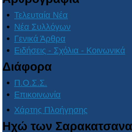
Τελευταία Νέα
Νέα Συλλόγων
Γενικά Άρθρα
Ειδήσεις - Σχόλια - Κοινωνικά
Διάφορα
Π.Ο.Σ.Σ.
Επικοινωνία
Χάρτης Πλοήγησης
Ηχώ των Σαρακατσανα