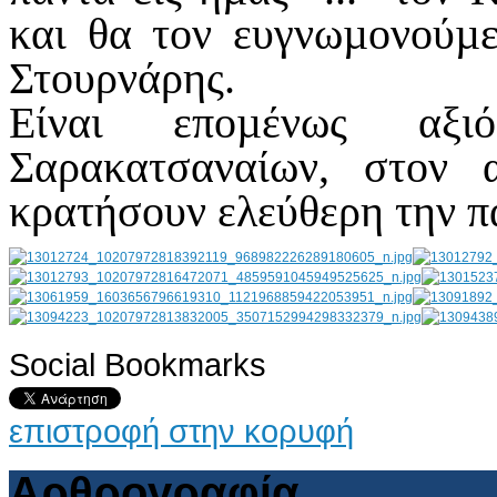
και θα τον ευγνωµονούµε
Στουρνάρης.
Είναι εποµένως αξ
Σαρακατσαναίων, στον
κρατήσουν ελεύθερη την πα
Social Bookmarks
AdmirorGallery 4.5.0
, author/s
Vasiljevski
&
Kekeljevic
.
επιστροφή στην κορυφή
Αρθρογραφία