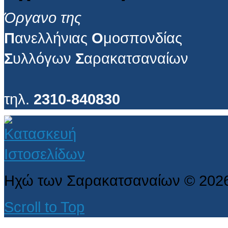
Όργανο της
Π
ανελλήνιας
Ο
μοσπονδίας
Σ
υλλόγων
Σ
αρακατσαναίων
τηλ.
2310-840830
Ηχώ των Σαρακατσαναίων
©
202
Scroll to Top