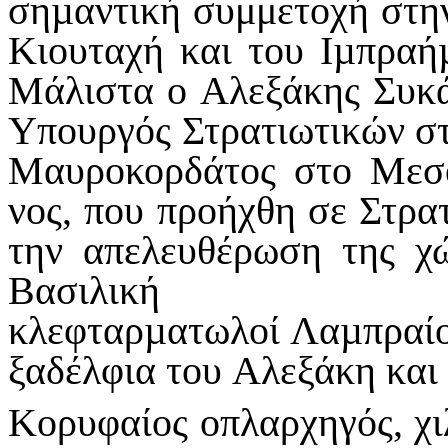
σηµαντική συμμετοχή στη
Κιουταχή και του Ιµπραή
Μάλιστα ο Αλεξάκης Συκά
Υπουργός Στρατιωτικών σ
Μαυροκορδάτος στο Μεσο
νος, που προήχθη σε Στρα
την απελευθέρωση της χ
Βασιλική χ
κλεφταρµατωλοί Λαµπραίοι
ξαδέλφια του Αλεξάκη και
Κορυφαίος οπλαρχηγός, χιλ