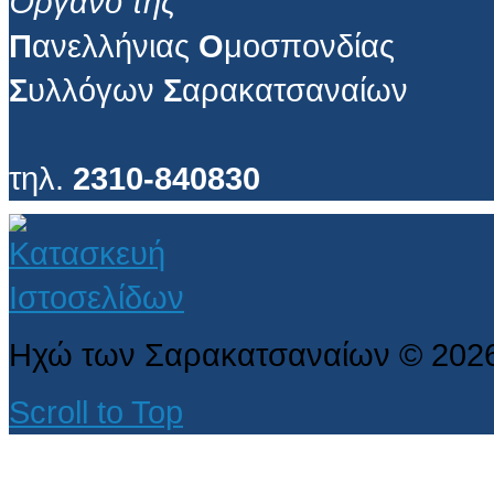
Όργανο της
Π
ανελλήνιας
Ο
μοσπονδίας
Σ
υλλόγων
Σ
αρακατσαναίων
τηλ.
2310-840830
Ηχώ των Σαρακατσαναίων
©
202
Scroll to Top