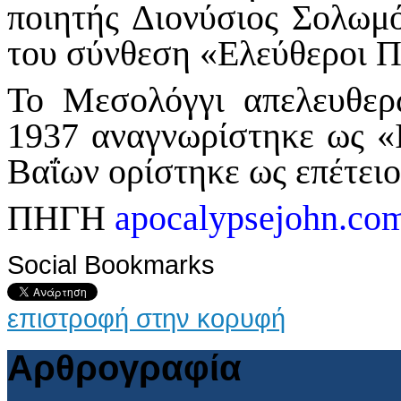
ποιητής Διονύσιος Σολωμό
του σύνθεση «Ελεύθεροι Π
Το Μεσολόγγι απελευθερ
1937 αναγνωρίστηκε ως «
Βαΐων ορίστηκε ως επέτειο
ΠΗΓΗ
apocalypsejohn.co
Social Bookmarks
επιστροφή στην κορυφή
Αρθρογραφία