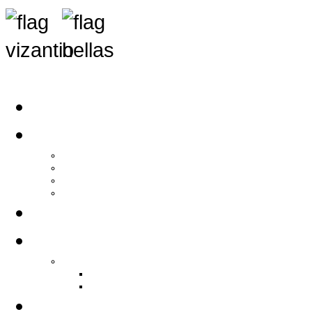
Αρχική
Αρθρογραφία
Τελευταία Νέα
Νέα Συλλόγων
Γενικά Άρθρα
Ειδήσεις - Σχόλια - Κοινωνικά
Ιστορίες Ζωής
Π.Ο.Σ.Σ.
Ιστορία Π.Ο.Σ.Σ.
Ιστορικό Ίδρυσης Π.Ο.Σ.Σ.
Βιογραφικό Π.Ο.Σ.Σ.
Χορηγοί