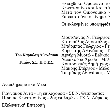
Εκλέχθηκε Ομόφωνα το 
Κωνσταντίνο και Καπετάν
Μετά τον Οικονομικό κ
Σαρακατσάνικο κίνημα. Σ
Oι εκλεγμένες υποψηφιότ
Μουτσιάνας Ν. Γεώργιος
Κατσιούλας Απόστολος - 
Μπάρμπας Γεώργιος - Γε
Καρυώτης Αθανάσιος - Τ
Αργύρη Μυρτώ - Ειδικός
Του Καρυώτη Αθανάσιου
Δαλακούρα Χρύσα - Μέλο
Ταμίας Δ.Σ. Π.Ο.Σ.Σ.
Κουτσουπιάς Δημήτριος 
Μακρής Στέργιος - Μέλο
Τακμάκης Αθανάσιος - Μ
Αναπληρωματικά Μέλη
Γιαννακού Άντα - 1η επιλαχούσα - ΣΣ Ν. Θεσπρωτίας
Παππάς Κωνσταντίνος - 2ος επιλαχών - ΣΣ Ν. Λάρισας
Εξελεγκτική Επιτροπή