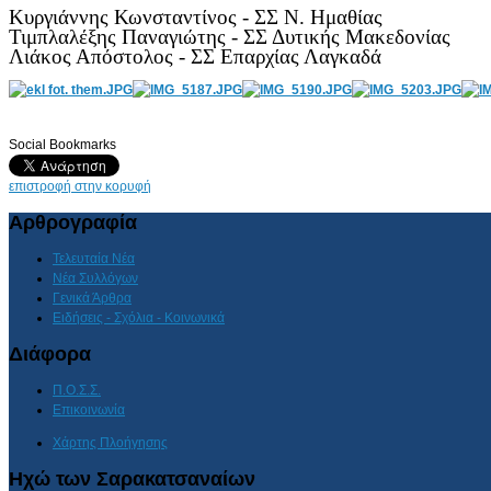
Κυργιάννης Κωνσταντίνος - ΣΣ Ν. Ημαθίας
Τιμπλαλέξης Παναγιώτης - ΣΣ Δυτικής Μακεδονίας
Λιάκος Απόστολος - ΣΣ Επαρχίας Λαγκαδά
Social Bookmarks
AdmirorGallery 4.5.0
, author/s
Vasiljevski
&
Kekeljevic
.
επιστροφή στην κορυφή
Αρθρογραφία
Τελευταία Νέα
Νέα Συλλόγων
Γενικά Άρθρα
Ειδήσεις - Σχόλια - Κοινωνικά
Διάφορα
Π.Ο.Σ.Σ.
Επικοινωνία
Χάρτης Πλοήγησης
Ηχώ των Σαρακατσαναίων