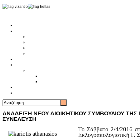
Αρχική
Αρθρογραφία
Τελευταία Νέα
Νέα Συλλόγων
Γενικά Άρθρα
Ειδήσεις - Σχόλια - Κοινωνικά
Ιστορίες Ζωής
Π.Ο.Σ.Σ.
Ιστορία Π.Ο.Σ.Σ.
Ιστορικό Ίδρυσης Π.Ο.Σ.Σ.
Βιογραφικό Π.Ο.Σ.Σ.
Χορηγοί
Επικοινωνία
ΑΝΑΔΕΙΞΗ ΝΕΟΥ ΔΙΟΙΚΗΤΙΚΟΥ ΣΥΜΒΟΥΛΙΟΥ ΤΗΣ
ΣΥΝΕΛΕΥΣΗ
Το Σάββατο 2/4/2016 στ
Εκλογοαπολογιστική Γ. 