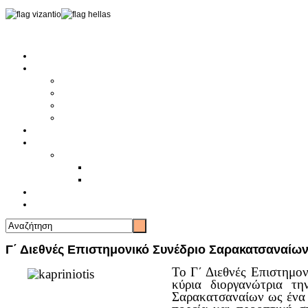
Αρχική
Αρθρογραφία
Τελευταία Νέα
Νέα Συλλόγων
Γενικά Άρθρα
Ειδήσεις - Σχόλια - Κοινωνικά
Ιστορίες Ζωής
Π.Ο.Σ.Σ.
Ιστορία Π.Ο.Σ.Σ.
Ιστορικό Ίδρυσης Π.Ο.Σ.Σ.
Βιογραφικό Π.Ο.Σ.Σ.
Χορηγοί
Επικοινωνία
Γ΄ Διεθνές Επιστημονικό Συνέδριο Σαρακατσαναίων
Το Γ΄ Διεθνές Επιστημο
κύρια διοργανώτρια τ
Σαρακατσαναίων ως ένα α