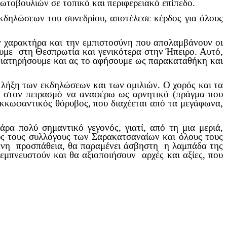
ωτοβουλιών σε τοπικό και περιφερειακό επίπεδο.
εκδηλώσεων του συνεδρίου, αποτέλεσε κέρδος για όλους
ν χαρακτήρα και την εμπιστοσύνη που απολαμβάνουν οι
ουμε στη Θεσπρωτία και γενικότερα στην Ήπειρο. Αυτό,
 διατηρήσουμε και ας το αφήσουμε ως παρακαταθήκη και
ν λήξη των εκδηλώσεων και των ομιλιών. Ο χορός και τα
ω στον πειρασμό να αναφέρω ως αρνητικό (πράγμα που
 εκκωφαντικός θόρυβος, που διαχέεται από τα μεγάφωνα,
ρα πολύ σημαντικό γεγονός, γιατί, από τη μια μεριά,
υς τους συλλόγους των Σαρακατσαναίων και όλους τους
γμένη προσπάθεια, θα παραμένει άσβηστη η λαμπάδα της
εμπνευστούν και θα αξιοποιήσουν αρχές και αξίες, που