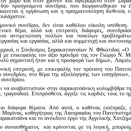
στον χώρο και στον χρόνο» και αφιερωμένο στον Σαρ
δύο προηγούμενα συνέδρια, που διοργανώθηκαν τα έ
αιώνεται η οργάνωση και η πραγματοποίηση διεθνούς 
ουλάχιστον.
έδριο, δεν είναι καθόλου εύκολη υπόθεση. Για ν
νικό θέμα, αλλά και επιτροπές διάφορες, συνεδριάσε
 και αντιμετώπιση πολλών και ποικίλων προβλημάτω
εργασίας και εργασίας, αλλά και συμμετοχή και συντον
 ο Σύνδεσμος Σαρακατσαναίων Ν. Φθιώτιδας «Ο ΚΑ
 ( με επικεφαλής τον άξιο πρόεδρό της τον Γιώργο Ν. 
πολύ σημαντική ήταν και η προσφορά των δήμων, Λαμιέω
ονική επιτροπή, με επικεφαλής τον πρύτανη του Πανεπ
υ συνεδρίου, στο θέμα της αξιολόγησης των εισηγήσεων,
υ συνεδρίου.
οι να αναβαπτιστούν στην σαρακατσάνικη κολυμβήθρα τη
τραγούδια). Επιπρόσθετα, άγγιξε τις καρδιές τους το η
και διάφορα θέματα. Από αυτά, ο καθένας εισέπραξε,
 Μαρίνας, καθηγήτριας της Λαογραφίας του Πανεπιστημί
Σαρακατσάνα και το ανέκδοτο έργο της Αγγελικής Χατζημ
υ συναισθήματος και κρίνοντας με τη λογική, μπορούμ