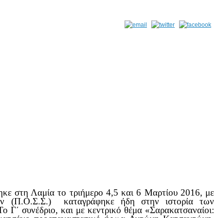
κε στη Λαμία το τριήμερο 4,5 και 6 Μαρτίου 2016, με
ων (Π.Ο.Σ.Σ.) καταγράφηκε ήδη στην ιστορία των
ο Γ΄ συνέδριο, και με κεντρικό θέμα «Σαρακατσαναίοι: