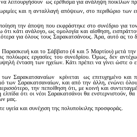
 να λειτουργήσουν ως ερέθισμα για ανάληψη ποικίλων πρ
νωριμίες και η ανταλλαγή απόψεων, στο περιθώριο των 
οποίηση την άποψη που εκφράστηκε στο συνέδριο για το
 ότι κάτι ανάλογο, ως ομολογία και αίσθηση, εισπράττ
ικότερα για όλους τους Σαρακατσάνους. Άρα, αυτό ας το
ν Παρασκευή και το Σάββατο (4 και 5 Μαρτίου) μετά τη
ς πολύωρες εργασίες του συνεδρίου. Όμως, δεν αντέχ
 υψηλή ένταση των ηχείων. Κάτι πρέπει να γίνει ώστε ο
 των Σαρακατσαναίων κρίνεται ως επιτυχημένο και πά
σμό των Σαρακατσαναίων, και από την άλλη, ενώνει όλο
ερισσότερο, την πεποίθηση ότι, με κοινή και συντετα
ελπίδα ότι οι νέοι Σαρακατσάνοι θα ενστερνιστούν, θα 
ων μας.
τε υγεία και συνέχιση της πολυποίκιλης προσφοράς.