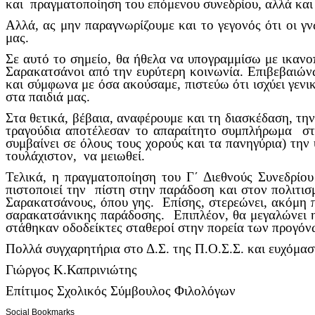
και πραγματοποίηση του επόμενου συνεδρίου, αλλά και
Αλλά, ας μην παραγνωρίζουμε και το γεγονός ότι οι γ
μας.
Σε αυτό το σημείο, θα ήθελα να υπογραμμίσω με ικαν
Σαρακατσάνοι από την ευρύτερη κοινωνία. Επιβεβαιώνω
και σύμφωνα με όσα ακούσαμε, πιστεύω ότι ισχύει γεν
στα παιδιά μας.
Στα θετικά, βέβαια, αναφέρουμε και τη διασκέδαση, τη
τραγούδια αποτέλεσαν το απαραίτητο συμπλήρωμα στι
συμβαίνει σε όλους τους χορούς και τα πανηγύρια) την
τουλάχιστον, να μειωθεί.
Τελικά, η πραγματοποίηση του Γ΄ Διεθνούς Συνεδρίου
πιστοποιεί την πίστη στην παράδοση και στον πολιτι
Σαρακατσάνους, όπου γης. Επίσης, στερεώνει, ακόμη π
σαρακατσάνικης παράδοσης. Επιπλέον, θα μεγαλώνει η 
στάθηκαν οδοδείκτες σταθεροί στην πορεία των προγόν
Πολλά συγχαρητήρια στο Δ.Σ. της Π.Ο.Σ.Σ. και ευχόμασ
Γιώργος Κ.Καπρινιώτης
Επίτιμος Σχολικός Σύμβουλος Φιλολόγων
Social Bookmarks