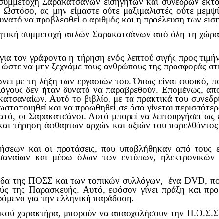
 συμμετοχή Σαρακατσάνων εισηγητών και συνέδρων εκτό
 Ωστόσο, ας μην είμαστε ούτε μαξιμαλιστές ούτε μεμψί
 δυνατό να προβλεφθεί ο αριθμός και η προέλευση των εισ
ιητική συμμετοχή απλών Σαρακατσάνων από όλη τη χώρα.
 για τον γράφοντα η τήρηση ενός λεπτού σιγής προς τιμή
α, ώστε να μην ξεχνάμε τους ανθρώπους της προσφοράς σ
ώνει με τη λήξη των εργασιών του. Όπως είναι φυσικό, 
 λόγους δεν ήταν δυνατό να παραβρεθούν. Επομένως, α
ατσαναίων. Αυτό το βιβλίο, με τα πρακτικά του συνεδρ
ωστοποιηθεί και να προωθηθεί σε όσο γίνεται περισσότερ
τό, οι Σαρακατσάνοι. Αυτό μπορεί να λειτουργήσει ως 
αι τήρηση άφθαρτων αρχών και αξιών του παρελθόντος.
ήσεων και οι προτάσεις, που υποβλήθηκαν από τους ε
σαναίων και μέσω όλων των εντύπων, ηλεκτρονικών 
τίδα της ΠΟΣΣ και των τοπικών συλλόγων, ένα DVD, πο
σμούς της Παρασκευής. Αυτό, εφόσον γίνει πράξη και π
ρόμενο για την ελληνική παράδοση.
τικού χαρακτήρα, μπορούν να απασχολήσουν την Π.Ο.Σ.Σ