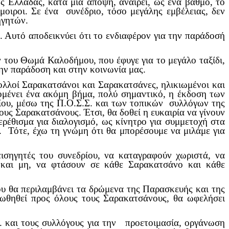
ς Ελλάδας, κατά μία άποψη, αναιρεί, ως ένα βαθμό, το
μοιροι. Σε ένα συνέδριο, τόσο μεγάλης εμβέλειας, δεν
ηγητών.
 Αυτό αποδεικνύει ότι το ενδιαφέρον για την παράδοσή
ν του Θωμά Καλοδήμου, που έφυγε για το μεγάλο ταξίδι,
την παράδοση και στην κοινωνία μας.
πολλοί Σαρακατσάνοι και Σαρακατσάνες, ηλικιωμένοι και
πομένει ένα ακόμη βήμα, πολύ σημαντικό, η έκδοση των
ίου, μέσω της Π.Ο.Σ.Σ. και των τοπικών συλλόγων της
ους Σαρακατσάνους. Έτσι, θα δοθεί η ευκαιρία να γίνουν
ερέθισμα για διαλογισμό, ως κίνητρο για συμμετοχή στα
 Τότε, έχω τη γνώμη ότι θα μπορέσουμε να μιλάμε για
ισηγητές του συνεδρίου, να καταγραφούν χωριστά, να
και μη, να φτάσουν σε κάθε Σαρακατσάνο και κάθε
υ θα περιλαμβάνει τα δρώμενα της Παρασκευής και της
ροωθηθεί προς όλους τους Σαρακατσάνους, θα ωφελήσει
. και τους συλλόγους για την προετοιμασία, οργάνωση