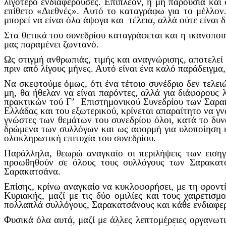
λιγότερο ενδιαφέρουσες. Επιπλέον, η μη παρουσία και
επίθετο «Διεθνές». Αυτό το καταγράφω για το μέλλον.
μπορεί να είναι όλα άψογα και τέλεια, αλλά ούτε είναι
Στα θετικά του συνεδρίου καταγράφεται και η ικανοπο
μας παραμένει ζωντανό.
Ως στιγμή ανθρωπιάς, τιμής και αναγνώρισης, αποτελεί
πριν από λίγους μήνες. Αυτό είναι ένα καλό παράδειγμ
Να σκεφτούμε όμως, ότι ένα τέτοιο συνέδριο δεν τελει
μη, θα ήθελαν να είναι παρόντες, αλλά για διάφορους
πρακτικών τού Γ’ Επιστημονικού Συνεδρίου των Σαρακ
Ελλάδας και του εξωτερικού, κρίνεται απαραίτητο να γν
γνώστες των θεμάτων του συνεδρίου όλοι, κατά το δυνα
δρώμενα των συλλόγων και ως αφορμή για υλοποίηση κ
ολοκληρωτική επιτυχία του συνεδρίου.
Παράλληλα, θεωρώ αναγκαίο οι περιλήψεις των εισηγ
προωθηθούν σε όλους τους συλλόγους των Σαρακατ
Σαρακατσάνα.
Επίσης, κρίνω αναγκαίο να κυκλοφορήσει, με τη φρον
Κυριακής, μαζί με τις δύο ομιλίες και τους χαιρετι
πολλαπλά συλλόγους, Σαρακατσάνους και κάθε ενδιαφε
Φυσικά όλα αυτά, μαζί με άλλες λεπτομέρειες οργανω