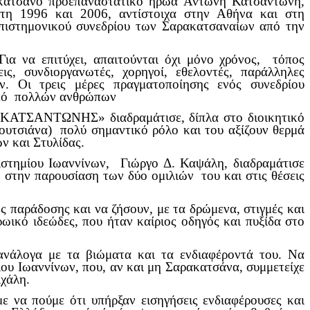
ακατσάνο προεπαναστατικό ήρωα Αντώνη Κατσαντώνη,
τη 1996 και 2006, αντίστοιχα στην Αθήνα και στη
επιστημονικού συνεδρίου των Σαρακατσαναίων από την
α επιτύχει, απαιτούνται όχι μόνο χρόνος, τόπος
ις, συνδιοργανωτές, χορηγοί, εθελοντές, παράλληλες
ν. Οι τρεις μέρες πραγματοποίησης ενός συνεδρίου
ισμό πολλών ανθρώπων
ΤΣΑΝΤΩΝΗΣ» διαδραμάτισε, δίπλα στο διοικητικό
Μουτσιάνα) πολύ σημαντικό ρόλο και του αξίζουν θερμά
ν και Στυλίδας.
ιστημίου Ιωαννίνων, Γιώργο Δ. Καψάλη, διαδραμάτισε
 στην παρουσίαση των δύο ομιλιών του και στις θέσεις
ς παράδοσης και να ζήσουν, με τα δρώμενα, στιγμές και
ρωικό ιδεώδες, που ήταν καίριος οδηγός και πυξίδα στο
 ανάλογα με τα βιώματα και τα ενδιαφέροντά του. Να
ου Ιωαννίνων, που, αν και μη Σαρακατσάνα, συμμετείχε
ιχάλη.
ε να πούμε ότι υπήρξαν εισηγήσεις ενδιαφέρουσες και