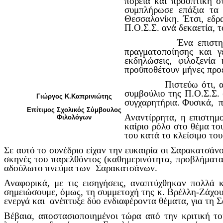
πορεία και προοπτική 
συμπλήρωσε επάξια τα 
Θεσσαλονίκη. Έτσι, εδρ
Π.Ο.Σ.Σ. ανά δεκαετία, τ
Ένα επιστημονικό συν
πραγματοποίησης και γε
εκδηλώσεις, φιλοξενία
προϋποθέτουν μήνες προ
Πιστεύω ότι, αρχικά,
συμβούλιο της Π.Ο.Σ.Σ.
Γιώργος Κ.Καπρινιώτης
συγχαρητήρια. Φυσικά, 
Επίτιμος Σχολικός Σύμβουλος
Αναντίρρητα, η επιστημ
Φιλολόγων
καίριο ρόλο στο θέμα το
του κατά το κλείσιμο το
Σε αυτό το συνέδριο είχαν την ευκαιρία οι Σαρακατσάν
σκηνές του παρελθόντος (καθημερινότητα, προβλήματα, 
αδούλωτο πνεύμα των Σαρακατσάνων.
Αναφορικά, με τις εισηγήσεις, αναπτύχθηκαν πολλά 
σημειώσουμε, όμως, τη συμμετοχή της κ. Βρέλλη-Ζάχου
ενεργά και ανέπτυξε δύο ενδιαφέροντα θέματα, για τη 
Βέβαια, αποστασιοποιημένοι τώρα από την κριτική το