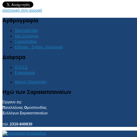
επιστροφή στην κορυφή
Αρθρογραφία
Τελευταία Νέα
Νέα Συλλόγων
Γενικά Άρθρα
Ειδήσεις - Σχόλια - Κοινωνικά
Διάφορα
Π.Ο.Σ.Σ.
Επικοινωνία
Χάρτης Πλοήγησης
Ηχώ των Σαρακατσαναίων
Όργανο της
Π
ανελλήνιας
Ο
μοσπονδίας
Σ
υλλόγων
Σ
αρακατσαναίων
τηλ.
2310-840830