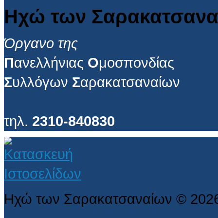
Ηχώ των Σαρακατσανα
Όργανο της
Π
ανελλήνιας
Ο
μοσπονδίας
Σ
υλλόγων
Σ
αρακατσαναίων
τηλ.
2310-840830
Ηχώ των Σαρακατσαναίων
©
202