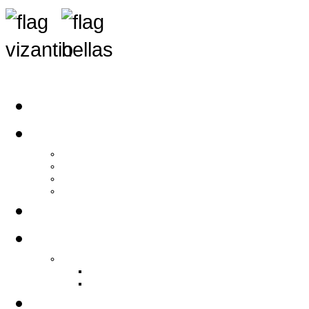
Αρχική
Αρθρογραφία
Τελευταία Νέα
Νέα Συλλόγων
Γενικά Άρθρα
Ειδήσεις - Σχόλια - Κοινωνικά
Ιστορίες Ζωής
Π.Ο.Σ.Σ.
Ιστορία Π.Ο.Σ.Σ.
Ιστορικό Ίδρυσης Π.Ο.Σ.Σ.
Βιογραφικό Π.Ο.Σ.Σ.
Χορηγοί