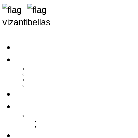
Αρχική
Αρθρογραφία
Τελευταία Νέα
Νέα Συλλόγων
Γενικά Άρθρα
Ειδήσεις - Σχόλια - Κοινωνικά
Ιστορίες Ζωής
Π.Ο.Σ.Σ.
Ιστορία Π.Ο.Σ.Σ.
Ιστορικό Ίδρυσης Π.Ο.Σ.Σ.
Βιογραφικό Π.Ο.Σ.Σ.
Χορηγοί