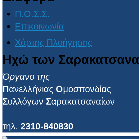
Π.Ο.Σ.Σ.
Επικοινωνία
Χάρτης Πλοήγησης
Ηχώ των Σαρακατσανα
Όργανο της
Π
ανελλήνιας
Ο
μοσπονδίας
Σ
υλλόγων
Σ
αρακατσαναίων
τηλ.
2310-840830