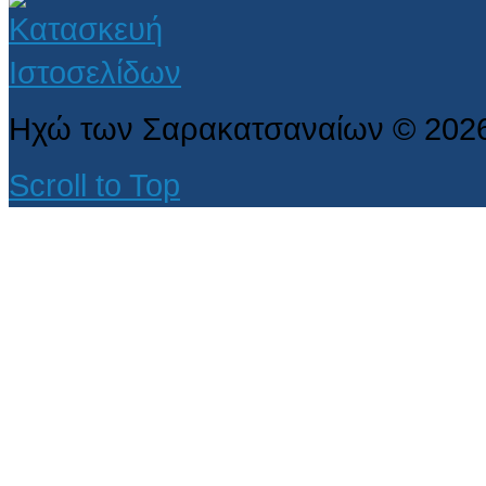
Ηχώ των Σαρακατσαναίων
©
202
Scroll to Top