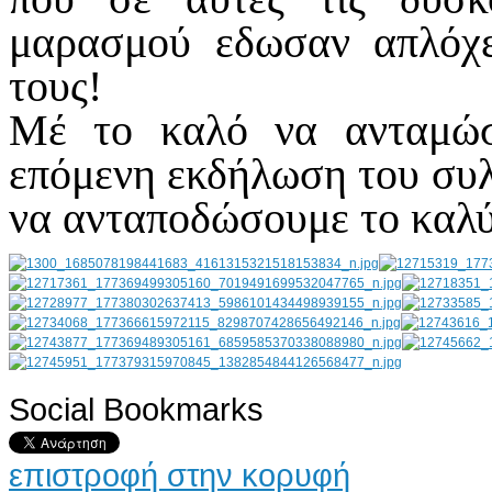
μαρασμού εδωσαν απλόχε
τους!
Μέ το καλό να ανταμώσ
επόμενη εκδήλωση του συλ
να ανταποδώσουμε το καλύ
Social Bookmarks
AdmirorGallery 4.5.0
, author/s
Vasiljevski
&
Kekeljevic
.
επιστροφή στην κορυφή