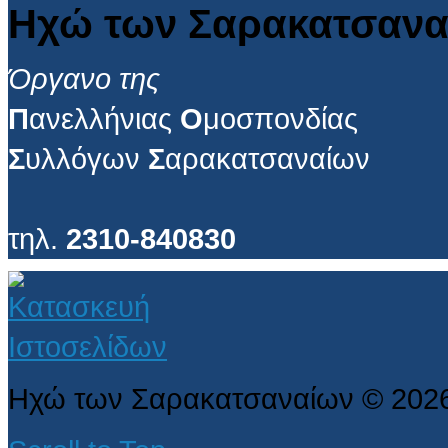
Ηχώ των Σαρακατσανα
Όργανο της
Π
ανελλήνιας
Ο
μοσπονδίας
Σ
υλλόγων
Σ
αρακατσαναίων
τηλ.
2310-840830
Ηχώ των Σαρακατσαναίων
©
202