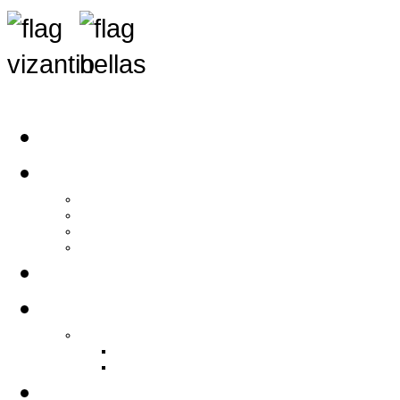
Αρχική
Αρθρογραφία
Τελευταία Νέα
Νέα Συλλόγων
Γενικά Άρθρα
Ειδήσεις - Σχόλια - Κοινωνικά
Ιστορίες Ζωής
Π.Ο.Σ.Σ.
Ιστορία Π.Ο.Σ.Σ.
Ιστορικό Ίδρυσης Π.Ο.Σ.Σ.
Βιογραφικό Π.Ο.Σ.Σ.
Χορηγοί