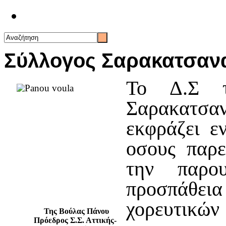
Επικοινωνία
Σύλλογος Σαρακατσανα
Το Δ.Σ τ
Σαρακατσ
εκφράζει ε
οσους παρε
την παρου
προσπάθεια
χορευτικών
Της Βούλας Πάνου
Πρόεδρος Σ.Σ. Αττικής-