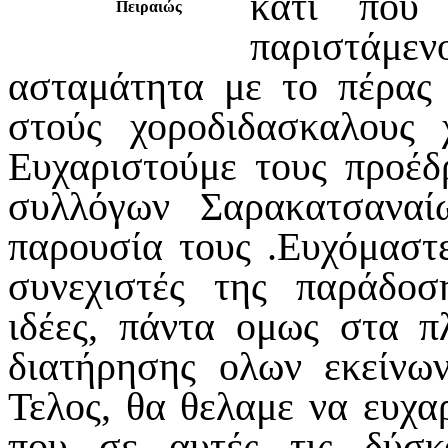
κατι που 
Πειραιώς
παριστάμ
ασταμάτητα με το πέρας
στούς χοροδιδασκαλους 
Ευχαριστούμε τους προέ
συλλόγων Σαρακατσανα
παρουσία τους .Ευχόμαστε 
συνεχιστές της παράδοσ
ιδέες, πάντα ομως στα π
διατήρησης ολων εκείνω
Τελος, θα θελαμε να ευχα
που σε αυτές τις δύσκ