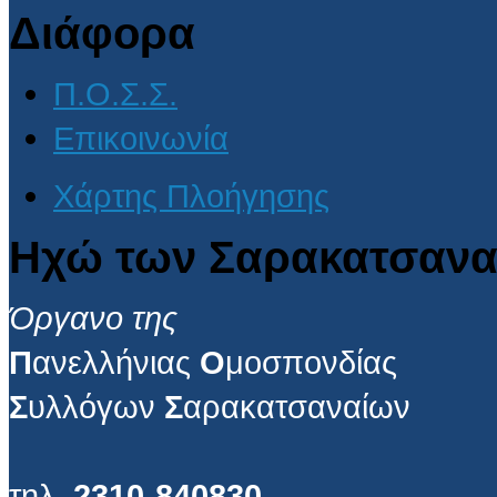
Διάφορα
Π.Ο.Σ.Σ.
Επικοινωνία
Χάρτης Πλοήγησης
Ηχώ των Σαρακατσανα
Όργανο της
Π
ανελλήνιας
Ο
μοσπονδίας
Σ
υλλόγων
Σ
αρακατσαναίων
τηλ.
2310-840830