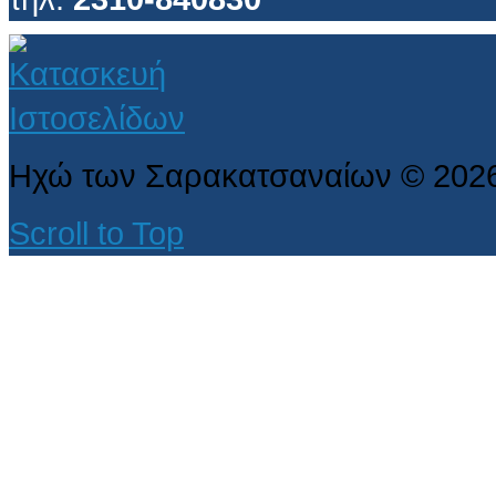
Ηχώ των Σαρακατσαναίων
©
202
Scroll to Top