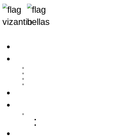
Αρχική
Αρθρογραφία
Τελευταία Νέα
Νέα Συλλόγων
Γενικά Άρθρα
Ειδήσεις - Σχόλια - Κοινωνικά
Ιστορίες Ζωής
Π.Ο.Σ.Σ.
Ιστορία Π.Ο.Σ.Σ.
Ιστορικό Ίδρυσης Π.Ο.Σ.Σ.
Βιογραφικό Π.Ο.Σ.Σ.
Χορηγοί