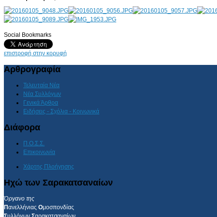
Social Bookmarks
AdmirorGallery 4.5.0
, author/s
Vasiljevski
&
Kekeljevic
.
επιστροφή στην κορυφή
Αρθρογραφία
Τελευταία Νέα
Νέα Συλλόγων
Γενικά Άρθρα
Ειδήσεις - Σχόλια - Κοινωνικά
Διάφορα
Π.Ο.Σ.Σ.
Επικοινωνία
Χάρτης Πλοήγησης
Ηχώ των Σαρακατσαναίων
Όργανο της
Π
ανελλήνιας
Ο
μοσπονδίας
Σ
υλλόγων
Σ
αρακατσαναίων