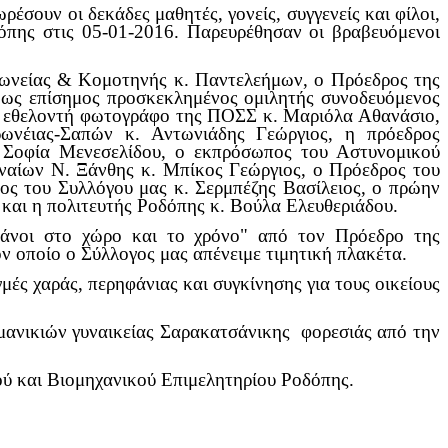
ρέσουν οι δεκάδες μαθητές, γονείς, συγγενείς και φίλοι,
όπης στις 05-01-2016. Παρευρέθησαν οι βραβευόμενοι
ρωνείας & Κομοτηνής κ. Παντελεήμων, ο Πρόεδρος της
ως επίσημος προσκεκλημένος ομιλητής συνοδευόμενος
ν εθελοντή φωτογράφο της ΠΟΣΣ κ. Μαριόλα Αθανάσιο,
ωνέιας-Σαπών κ. Αντωνιάδης Γεώργιος, η πρόεδρος
οφία Μενεσελίδου, ο εκπρόσωπος του Αστυνομικού
ναίων Ν. Ξάνθης κ. Μπίκος Γεώργιος, ο Πρόεδρος του
ς του Συλλόγου μας κ. Σερμπέζης Βασίλειος, ο πρώην
και η πολιτευτής Ροδόπης κ. Βούλα Ελευθεριάδου.
σάνοι στο χώρο και το χρόνο" από τον Πρόεδρο της
οποίο ο Σύλλογος μας απένειμε τιμητική πλακέτα.
μές χαράς, περηφάνιας και συγκίνησης για τους οικείους
μανικιών γυναικείας Σαρακατσάνικης φορεσιάς από την
ού και Βιομηχανικού Επιμελητηρίου Ροδόπης.