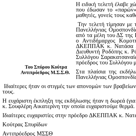
Η ειδική τελετή έλαβε χώ
που έδωσαν το «παρών»)
μαθητές, γονείς τους καθ
Την τελετή τίμησαν με 
Πανελλήνιας Ομοσπονδί
από τα μέλη του ΔΣ της
ο Αντιδήμαρχος Κομοτ
ΔΚΕΠΠΑΚ κ. Νατάσα Λι
Διευθυντή Ροδόπης κ. Ρ
Συλλόγου Σαρακατσαναίω
πρόεδρος του Συλλόγου μ
Του Σπύρου Κούτρα
Στα πλαίσια της εκδήλ
Αντιπρόεδρος Μ.Σ.Σ.Θ.
Πανελλήνιας Ομοσπονδία
Ιδιαίτερες ήταν οι στιγμές των απονομών των βραβείων 
τους.
Η ευχάριστη έκπληξη της εκδήλωσης ήταν η δωρεά (γι
κ. Σουφλέρη Αικατερίνη την οποία ευχαριστούμε θερμά.
Ιδιαίτερες ευχαριστίες στην πρόεδρο ΔΚΕΠΠΑΚ κ. Νατά
Κούτρας Σπυρίδων
Αντιπρόεδρος ΜΣΣΘ