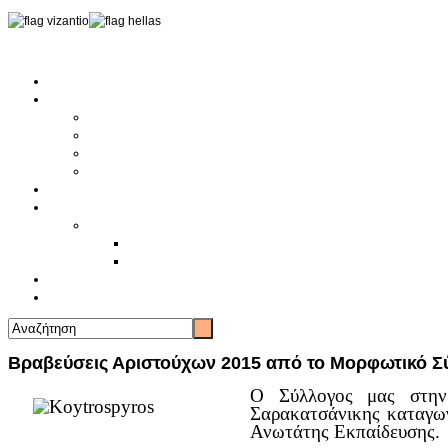
Αρχική
Αρθρογραφία
Τελευταία Νέα
Νέα Συλλόγων
Γενικά Άρθρα
Ειδήσεις - Σχόλια - Κοινωνικά
Ιστορίες Ζωής
Π.Ο.Σ.Σ.
Ιστορία Π.Ο.Σ.Σ.
Ιστορικό Ίδρυσης Π.Ο.Σ.Σ.
Βιογραφικό Π.Ο.Σ.Σ.
Χορηγοί
Επικοινωνία
Βραβεύσεις Αριστούχων 2015 από το Μορφωτικό 
Ο Σύλλογος μας στην 
Σαρακατσάνικης καταγωγ
Ανωτάτης Εκπαίδευσης.