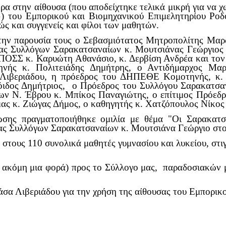
ρα στην αίθουσα (που αποδείχτηκε τελικά μικρή για να χω
 του Εμπορικού και Βιομηχανικού Επιμελητηρίου Ροδ
ώς και συγγενείς και φίλοι των μαθητών.
την παρουσία τους ο Σεβασμιότατος Μητροπολίτης Μα
ας Συλλόγων Σαρακατσαναίων κ. Μουτσιάνας Γεώργιος 
 ΠΟΣΣ κ. Καρυώτη Αθανάσιο, κ. Δερβίση Ανδρέα και το
ηνής κ. Πολιτειάδης Δημήτρης, ο Αντιδήμαρχος Μαρ
βεριάδου, η πρόεδρος του ΔΗΠΕΘΕ Κομοτηνής, κ. Σ
όιδος Δημήτριος, ο Πρόεδρος του Συλλόγου Σαρακατσα
ν Ν. Έβρου κ. Μπίκος Παναγιώτης, ο επίτιμος Πρόεδρο
ας κ. Ζιώγας Δήμος, ο καθηγητής κ. Χατζόπουλος Νίκος 
ωσης πραγματοποιήθηκε ομιλία με θέμα "Οι Σαρακατ
ς Συλλόγων Σαρακατσαναίων κ. Μουτσιάνα Γεώργιο στον 
στους 110 συνολικά μαθητές γυμνασίου και λυκείου, στιγ
α ακόμη μια φορά) προς το Σύλλογο μας, παραδοσιακών 
σα Λιβεριάδου για την χρήση της αίθουσας του Εμπορικ