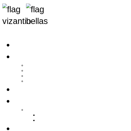
Αρχική
Αρθρογραφία
Τελευταία Νέα
Νέα Συλλόγων
Γενικά Άρθρα
Ειδήσεις - Σχόλια - Κοινωνικά
Ιστορίες Ζωής
Π.Ο.Σ.Σ.
Ιστορία Π.Ο.Σ.Σ.
Ιστορικό Ίδρυσης Π.Ο.Σ.Σ.
Βιογραφικό Π.Ο.Σ.Σ.
Χορηγοί