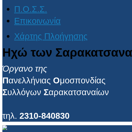
Π.Ο.Σ.Σ.
Επικοινωνία
Χάρτης Πλοήγησης
Ηχώ των Σαρακατσανα
Όργανο της
Π
ανελλήνιας
Ο
μοσπονδίας
Σ
υλλόγων
Σ
αρακατσαναίων
τηλ.
2310-840830