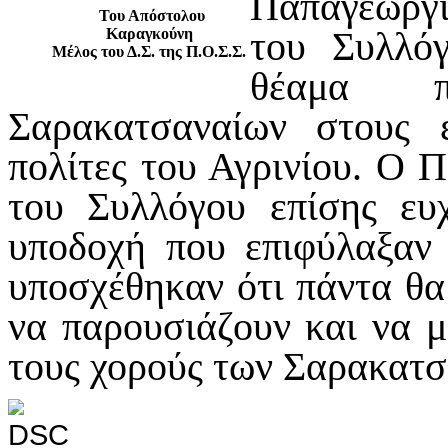
Παπαγεωργί
Του Απόστολου
του Συλλό
Καραγκούνη
Μέλος του Δ.Σ. της Π.Ο.Σ.Σ.
θέαμα πο
Σαρακατσαναίων στους ε
πολίτες του Αγρινίου. Ο 
του Συλλόγου επίσης ευχ
υποδοχή που επιφύλαξαν 
υποσχέθηκαν ότι πάντα θα
να παρουσιάζουν και να μ
τους χορούς των Σαρακατσ