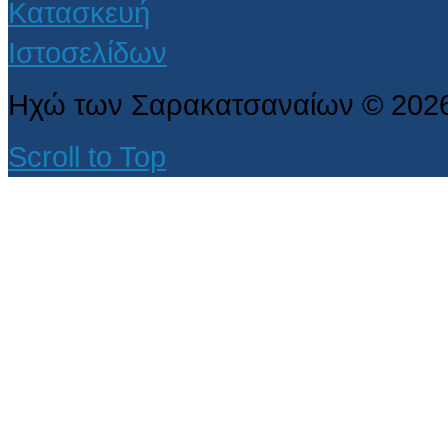
Ηχώ των Σαρακατσαναίων
©
202
Scroll to Top