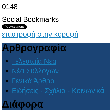
Social Bookmarks
επιστροφή στην κορυφή
Αρθρογραφία
Τελευταία Νέα
Νέα Συλλόγων
Γενικά Άρθρα
Ειδήσεις - Σχόλια - Κοινωνικά
Διάφορα