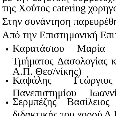
της Χούτος catering χορηγ
Στην συνάντηση παρευρέθ
Από την Επιστημονική Επι
Καρατάσιου Μαρία 
Τμήματος Δασολογίας κ
Α.Π. Θεσ/νίκης)
Καψάλης Γεώργιος
Πανεπιστημίου Ιωαννί
Σερμπέζης Βασίλειος
διδακτικής του χορού Δ