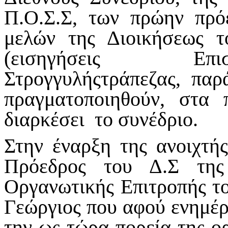
Π.Ο.Σ.Σ, των πρώην πρ
μελών της Διοικήσεως τ
(εισηγήσεις Επι
Στρογγυλήςτράπεζας, παρά
πραγματοποιηθούν, στα
διαρκέσει το συνέδριο.
Στην έναρξη της ανοιχτή
Πρόεδρος του Δ.Σ της
Οργανωτικής Επιτροπής το
Γεώργιος που αφού ενημέρ
την ως τώρα πορεία της ο