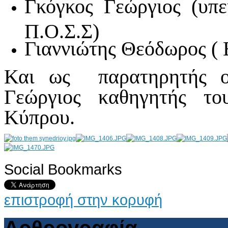
Γκόγκος Γεώργιος (υπ
Π.Ο.Σ.Σ)
Γιαννιώτης Θεόδωρος ( 
Και ως παρατηρητής ο
Γεώργιος καθηγητής τ
Κύπρου.
Social Bookmarks
AdmirorGallery 4.5.0
, author/s
Vasiljevski
&
Kekeljevic
.
επιστροφή στην κορυφή
Αρθρογραφία