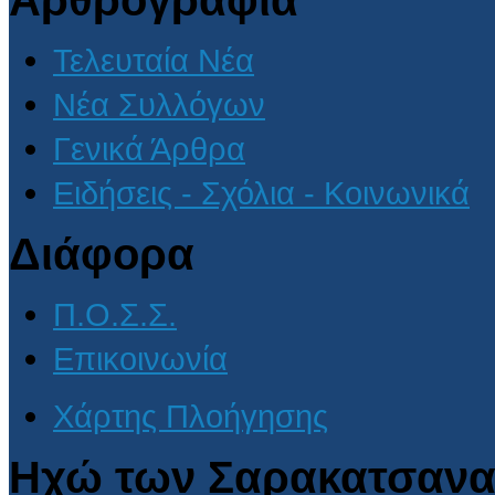
Τελευταία Νέα
Νέα Συλλόγων
Γενικά Άρθρα
Ειδήσεις - Σχόλια - Κοινωνικά
Διάφορα
Π.Ο.Σ.Σ.
Επικοινωνία
Χάρτης Πλοήγησης
Ηχώ των Σαρακατσανα