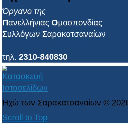
Όργανο της
Π
ανελλήνιας
Ο
μοσπονδίας
Σ
υλλόγων
Σ
αρακατσαναίων
τηλ.
2310-840830
Ηχώ των Σαρακατσαναίων
©
202
Scroll to Top