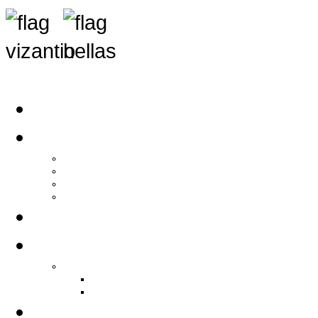
Αρχική
Αρθρογραφία
Τελευταία Νέα
Νέα Συλλόγων
Γενικά Άρθρα
Ειδήσεις - Σχόλια - Κοινωνικά
Ιστορίες Ζωής
Π.Ο.Σ.Σ.
Ιστορία Π.Ο.Σ.Σ.
Ιστορικό Ίδρυσης Π.Ο.Σ.Σ.
Βιογραφικό Π.Ο.Σ.Σ.
Χορηγοί