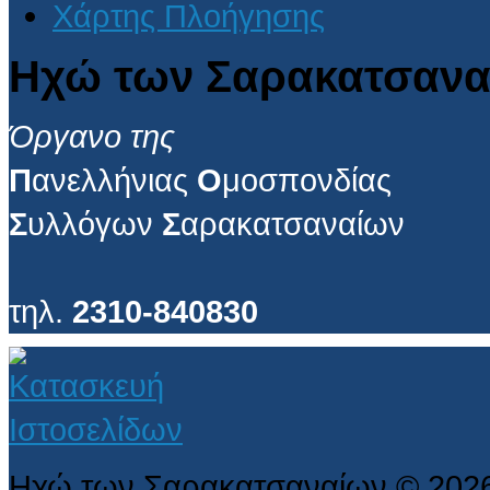
Χάρτης Πλοήγησης
Ηχώ των Σαρακατσανα
Όργανο της
Π
ανελλήνιας
Ο
μοσπονδίας
Σ
υλλόγων
Σ
αρακατσαναίων
τηλ.
2310-840830
Ηχώ των Σαρακατσαναίων
©
202