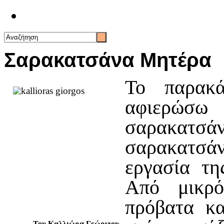
Επικοινωνία
Σαρακατσάνα Μητέρα
Το παρακ
αφιερώσω
σαρακατ
σαρακατσά
εργασία τη
Από μικρό
πρόβατα κα
Του Καλλιώρα Γεώργιου