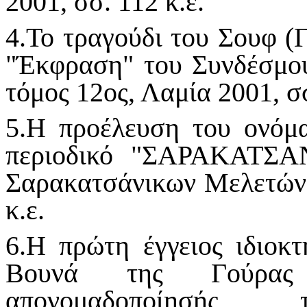
2001, σσ. 112 κ.ε.
4.Το τραγούδι του Σουφ (
"Έκφραση" του Συνδέσμο
τόμος 12ος, Λαμία 2001, σσ
5.Η προέλευση του ονόμ
περιοδικό "ΣΑΡΑΚΑΤΣΑ
Σαρακατσάνικων Μελετών, 
κ.ε.
6.Η πρώτη έγγειος ιδιοκ
Βουνά της Γούρας
απονομαδοποίησής