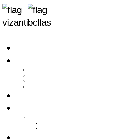
Αρχική
Αρθρογραφία
Τελευταία Νέα
Νέα Συλλόγων
Γενικά Άρθρα
Ειδήσεις - Σχόλια - Κοινωνικά
Ιστορίες Ζωής
Π.Ο.Σ.Σ.
Ιστορία Π.Ο.Σ.Σ.
Ιστορικό Ίδρυσης Π.Ο.Σ.Σ.
Βιογραφικό Π.Ο.Σ.Σ.
Χορηγοί