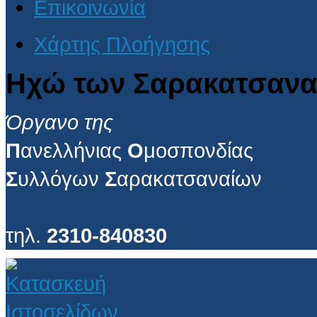
Επικοινωνία
Χάρτης Πλοήγησης
Ηχώ των Σαρακατσανα
Όργανο της
Π
ανελλήνιας
Ο
μοσπονδίας
Σ
υλλόγων
Σ
αρακατσαναίων
τηλ.
2310-840830