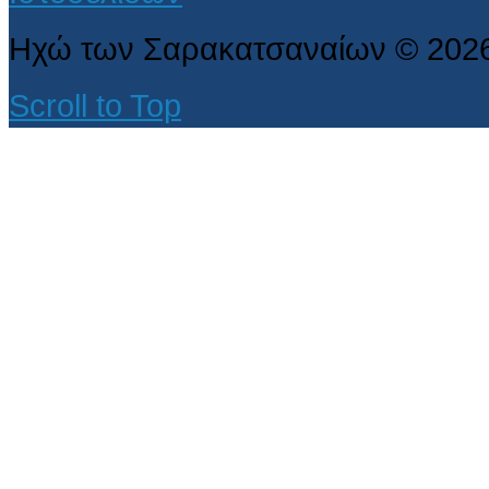
Ηχώ των Σαρακατσαναίων
©
202
Scroll to Top