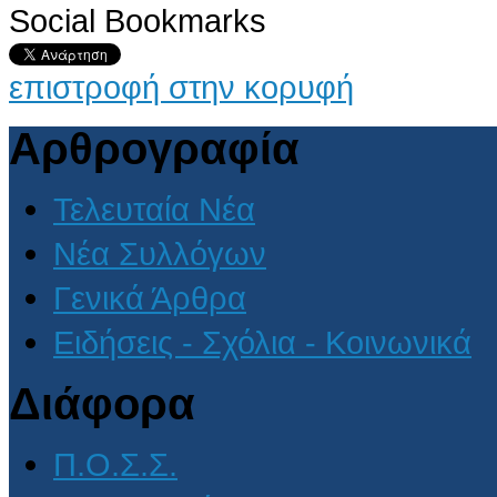
Social Bookmarks
επιστροφή στην κορυφή
Αρθρογραφία
Τελευταία Νέα
Νέα Συλλόγων
Γενικά Άρθρα
Ειδήσεις - Σχόλια - Κοινωνικά
Διάφορα
Π.Ο.Σ.Σ.