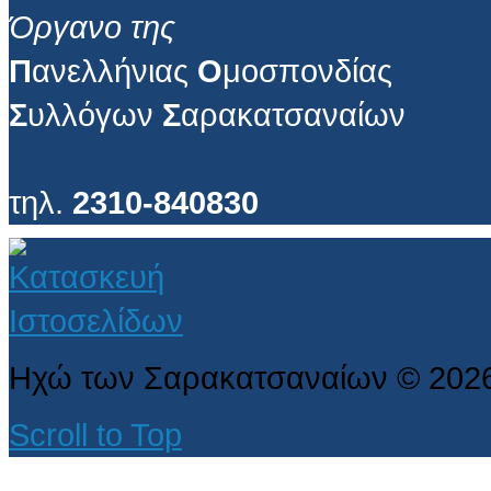
Όργανο της
Π
ανελλήνιας
Ο
μοσπονδίας
Σ
υλλόγων
Σ
αρακατσαναίων
τηλ.
2310-840830
Ηχώ των Σαρακατσαναίων
©
202
Scroll to Top