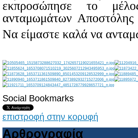
εκπροσώπησε το μέλ
ανταμωμάτων Αποστόλης
Να είμαστε καλά να ανταμ
Social Bookmarks
AdmirorGallery 4.5.0
, author/s
Vasiljevski
&
Kekeljevic
.
επιστροφή στην κορυφή
Αρθρογραφία