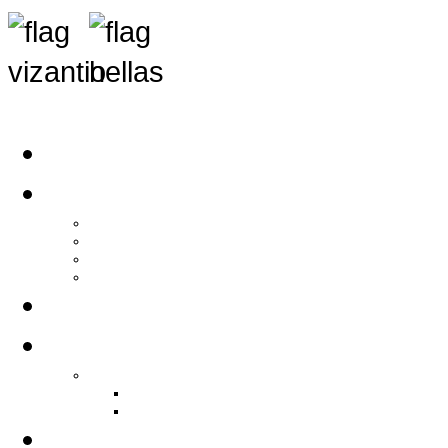
Αρχική
Αρθρογραφία
Τελευταία Νέα
Νέα Συλλόγων
Γενικά Άρθρα
Ειδήσεις - Σχόλια - Κοινωνικά
Ιστορίες Ζωής
Π.Ο.Σ.Σ.
Ιστορία Π.Ο.Σ.Σ.
Ιστορικό Ίδρυσης Π.Ο.Σ.Σ.
Βιογραφικό Π.Ο.Σ.Σ.
Χορηγοί