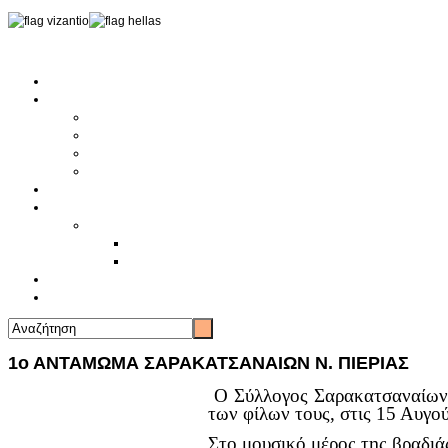
Αρχική
Αρθρογραφία
Τελευταία Νέα
Νέα Συλλόγων
Γενικά Άρθρα
Ειδήσεις - Σχόλια - Κοινωνικά
Ιστορίες Ζωής
Π.Ο.Σ.Σ.
Ιστορία Π.Ο.Σ.Σ.
Ιστορικό Ίδρυσης Π.Ο.Σ.Σ.
Βιογραφικό Π.Ο.Σ.Σ.
Χορηγοί
Επικοινωνία
1ο ΑΝΤΑΜΩΜΑ ΣΑΡΑΚΑΤΣΑΝΑΙΩΝ Ν. ΠΙΕΡΙΑΣ
Ο Σύλλογος Σαρακατσαναίων 
των φίλων τους, στις 15 Αυγο
Στο μουσικό μέρος της βραδιά