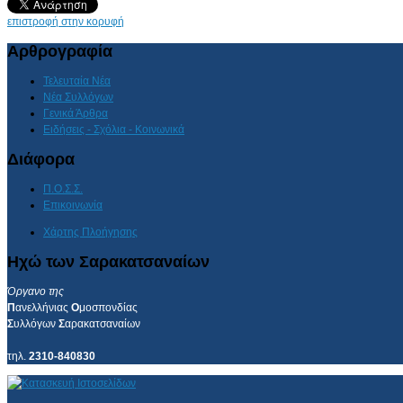
επιστροφή στην κορυφή
Αρθρογραφία
Τελευταία Νέα
Νέα Συλλόγων
Γενικά Άρθρα
Ειδήσεις - Σχόλια - Κοινωνικά
Διάφορα
Π.Ο.Σ.Σ.
Επικοινωνία
Χάρτης Πλοήγησης
Ηχώ των Σαρακατσαναίων
Όργανο της
Π
ανελλήνιας
Ο
μοσπονδίας
Σ
υλλόγων
Σ
αρακατσαναίων
τηλ.
2310-840830