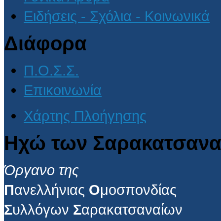
Ειδήσεις - Σχόλια - Κοινωνικά
Διάφορα
Π.Ο.Σ.Σ.
Επικοινωνία
Χάρτης Πλοήγησης
Ηχώ των Σαρακατσανα
Όργανο της
Π
ανελλήνιας
Ο
μοσπονδίας
Σ
υλλόγων
Σ
αρακατσαναίων