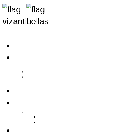
Αρχική
Αρθρογραφία
Τελευταία Νέα
Νέα Συλλόγων
Γενικά Άρθρα
Ειδήσεις - Σχόλια - Κοινωνικά
Ιστορίες Ζωής
Π.Ο.Σ.Σ.
Ιστορία Π.Ο.Σ.Σ.
Ιστορικό Ίδρυσης Π.Ο.Σ.Σ.
Βιογραφικό Π.Ο.Σ.Σ.
Χορηγοί