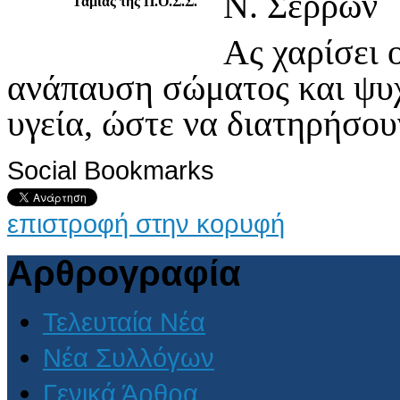
Ν. Σερρώ
Ταμίας της Π.Ο.Σ.Σ.
Ας χαρίσει 
ανάπαυση σώματος και ψυχ
υγεία, ώστε να διατηρήσο
Social Bookmarks
επιστροφή στην κορυφή
Αρθρογραφία
Τελευταία Νέα
Νέα Συλλόγων
Γενικά Άρθρα