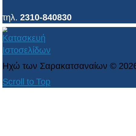
τηλ.
2310-840830
Ηχώ των Σαρακατσαναίων
©
202
Scroll to Top