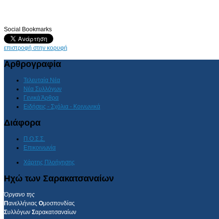
Social Bookmarks
AdmirorGallery 4.5.0
, author/s
Vasiljevski
&
Kekeljevic
.
επιστροφή στην κορυφή
Αρθρογραφία
Τελευταία Νέα
Νέα Συλλόγων
Γενικά Άρθρα
Ειδήσεις - Σχόλια - Κοινωνικά
Διάφορα
Π.Ο.Σ.Σ.
Επικοινωνία
Χάρτης Πλοήγησης
Ηχώ των Σαρακατσαναίων
Όργανο της
Π
ανελλήνιας
Ο
μοσπονδίας
Σ
υλλόγων
Σ
αρακατσαναίων