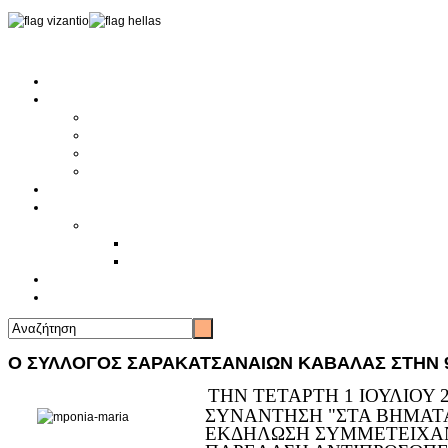
Αρχική
Αρθρογραφία
Τελευταία Νέα
Νέα Συλλόγων
Γενικά Άρθρα
Ειδήσεις - Σχόλια - Κοινωνικά
Ιστορίες Ζωής
Π.Ο.Σ.Σ.
Ιστορία Π.Ο.Σ.Σ.
Ιστορικό Ίδρυσης Π.Ο.Σ.Σ.
Βιογραφικό Π.Ο.Σ.Σ.
Χορηγοί
Επικοινωνία
Ο ΣΥΛΛΟΓΟΣ ΣΑΡΑΚΑΤΣΑΝΑΙΩΝ ΚΑΒΑΛΑΣ ΣΤΗΝ 
ΤΗΝ ΤΕΤΑΡΤΗ 1 ΙΟΥΛΙΟΥ
ΣΥΝΑΝΤΗΣΗ "ΣΤΑ ΒΗΜΑΤ
ΕΚΔΗΛΩΣΗ ΣΥΜΜΕΤΕΙΧΑΝ 