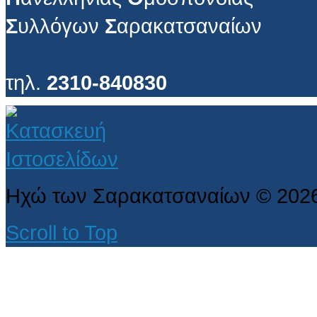
Σ
υλλόγων
Σ
αρακατσαναίων
τηλ.
2310-840830
Ηχώ των Σαρακατσαναίων
©
202
Scroll to Top