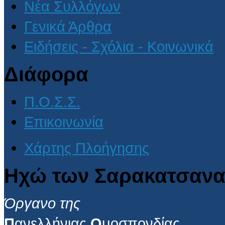
Νέα Συλλόγων
Γενικά Άρθρα
Ειδήσεις - Σχόλια - Κοινωνικά
Διάφορα
Π.Ο.Σ.Σ.
Επικοινωνία
Χάρτης Πλοήγησης
Ηχώ των Σαρακατσανα
Όργανο της
Π
ανελλήνιας
Ο
μοσπονδίας