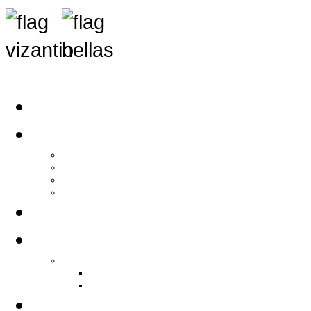
Αρχική
Αρθρογραφία
Τελευταία Νέα
Νέα Συλλόγων
Γενικά Άρθρα
Ειδήσεις - Σχόλια - Κοινωνικά
Ιστορίες Ζωής
Π.Ο.Σ.Σ.
Ιστορία Π.Ο.Σ.Σ.
Ιστορικό Ίδρυσης Π.Ο.Σ.Σ.
Βιογραφικό Π.Ο.Σ.Σ.
Χορηγοί