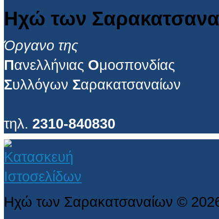
Ηχώ των Σαρακατσανα
Όργανο της
Π
ανελλήνιας
Ο
μοσπονδίας
Σ
υλλόγων
Σ
αρακατσαναίων
τηλ.
2310-840830
Ηχώ των Σαρακατσαναίων
©
202