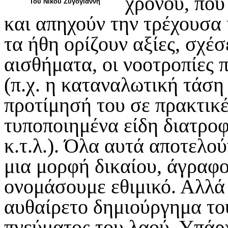
χρόνου, που
Του Νίκου Ζυγογιάννη
και απηχούν την τρέχουσα 
τα ήθη ορίζουν αξίες, σχέσ
αισθήματα, οι νοοτροπίες 
(π.χ. η καταναλωτική τάση
προτίμησή του σε πρακτικές
τυποποιημένα είδη διατροφ
κ.τ.λ.). Όλα αυτά αποτελο
μια μορφή δικαίου, άγραφ
ονομάσουμε εθιμικό. Αλλά 
αυθαίρετο δημιούργημα το
πνεύματος του λαού. Υπάρ