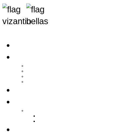
Αρχική
Αρθρογραφία
Τελευταία Νέα
Νέα Συλλόγων
Γενικά Άρθρα
Ειδήσεις - Σχόλια - Κοινωνικά
Ιστορίες Ζωής
Π.Ο.Σ.Σ.
Ιστορία Π.Ο.Σ.Σ.
Ιστορικό Ίδρυσης Π.Ο.Σ.Σ.
Βιογραφικό Π.Ο.Σ.Σ.
Χορηγοί