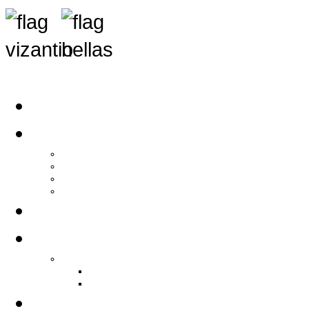
Αρχική
Αρθρογραφία
Τελευταία Νέα
Νέα Συλλόγων
Γενικά Άρθρα
Ειδήσεις - Σχόλια - Κοινωνικά
Ιστορίες Ζωής
Π.Ο.Σ.Σ.
Ιστορία Π.Ο.Σ.Σ.
Ιστορικό Ίδρυσης Π.Ο.Σ.Σ.
Βιογραφικό Π.Ο.Σ.Σ.
Χορηγοί