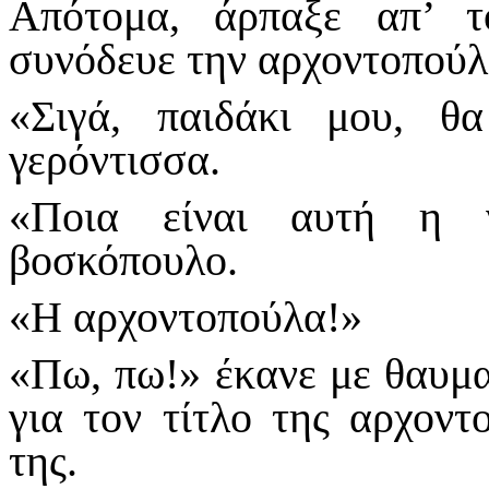
Απότομα, άρπαξε απ’ τ
συνόδευε την αρχοντοπούλ
«Σιγά, παιδάκι μου, θ
γερόντισσα.
«Ποια είναι αυτή η ν
βοσκόπουλο.
«Η αρχοντοπούλα!»
«Πω, πω!» έκανε με θαυμα
για τον τίτλο της αρχοντ
της.