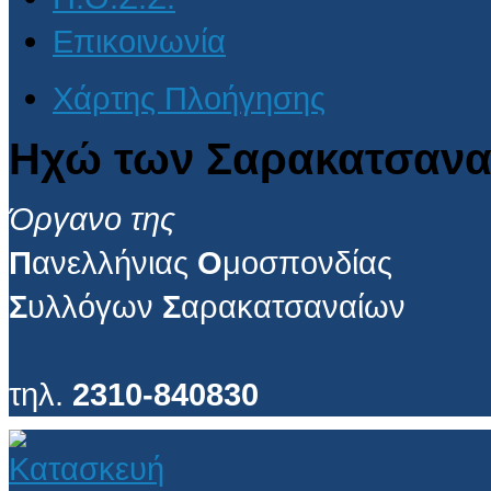
Επικοινωνία
Χάρτης Πλοήγησης
Ηχώ των Σαρακατσανα
Όργανο της
Π
ανελλήνιας
Ο
μοσπονδίας
Σ
υλλόγων
Σ
αρακατσαναίων
τηλ.
2310-840830