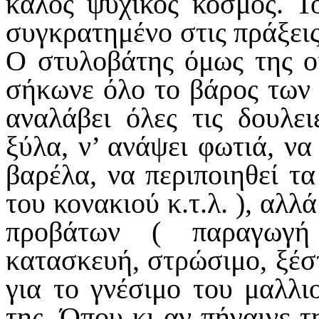
καλός ψυχικός κόσμος. Τ
συγκρατημένο στις πράξεις,
Ο στυλοβάτης όμως της οι
σήκωνε όλο το βάρος των 
αναλάβει όλες τις δουλει
ξύλα, ν’ ανάψει φωτιά, να
βαρέλα, να περιποιηθεί τα
του κονακιού κ.τ.λ. ), αλλ
προβάτων ( παραγωγή 
κατασκευή, στρώσιμο, ξέστ
για το γνέσιμο του μαλλι
της. Όπου κι αν πήγαινε τη