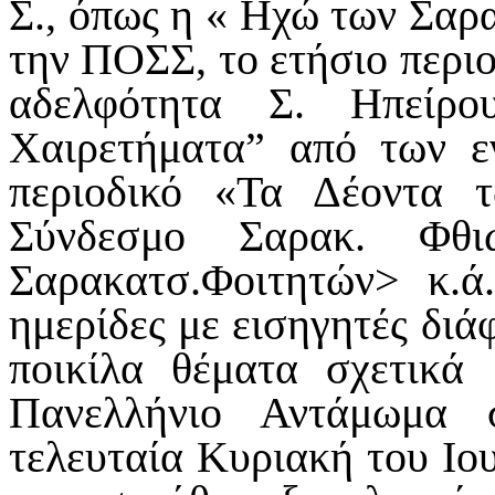
Σ., όπως η « Ηχώ των Σαρ
την ΠΟΣΣ, το ετήσιο περι
αδελφότητα Σ. Ηπείρο
Χαιρετήματα” από των ε
περιοδικό «Τα Δέοντα 
Σύνδεσμο Σαρακ. Φθι
Σαρακατσ.Φοιτητών> κ.ά
ημερίδες με εισηγητές διά
ποικίλα θέματα σχετικά
Πανελλήνιο Αντάμωμα 
τελευταία Κυριακή του Ιου