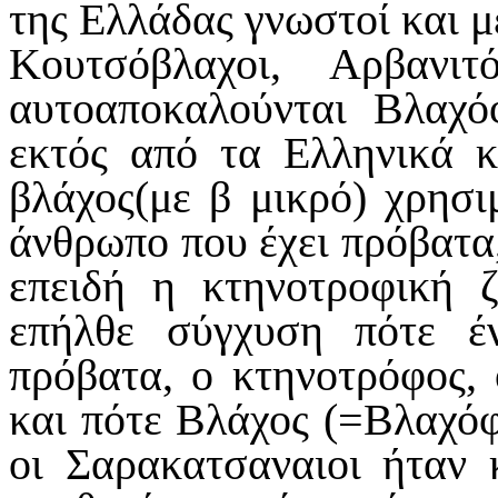
της Ελλάδας γνωστοί και μ
Κουτσόβλαχοι, Αρβανιτ
αυτοαποκαλούνται Βλαχό
εκτός από τα Ελληνικά κ
βλάχος(με β μικρό) χρησι
άνθρωπο που έχει πρόβατα,
επειδή η κτηνοτροφική ζ
επήλθε σύγχυση πότε έ
πρόβατα, ο κτηνοτρόφος, 
και πότε Βλάχος (=Βλαχόφ
οι Σαρακατσαναιοι ήταν 