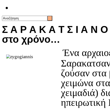
Επικοινωνία
Σ Α Ρ Α Κ Α Τ Σ Ι Α Ν Ο
στο χρόνο…
Ένα αρχαιοε
Σαρακατσαν
ζούσαν στα 
χειμώνα στα
χειμαδιά) δ
ηπειρωτική 