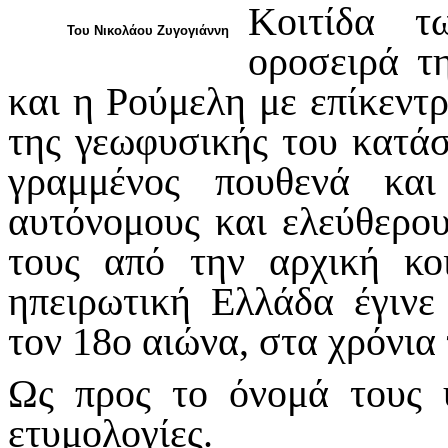
Κοιτίδα τ
Του Νικολάου Ζυγογιάννη
οροσειρά τη
και η Ρούμελη με επίκεν
της γεωφυσικής του κατάσ
γραμμένος πουθενά και
αυτόνομους και ελεύθερο
τους από την αρχική κο
ηπειρωτική Ελλάδα έγινε
τον 18ο αιώνα, στα χρόνια
Ως προς το όνομά τους 
ετυμολογίες.