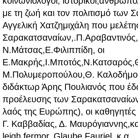
κοινωνιολόγοι, ιστορικοί,ανθρωπ
με τη ζωή και τον πολιτισμό των
Αγγελική Χατζημιχάλη που μελέτησ
Σαρακατσαναίων,.Π.Αραβαντινός,
Ν.Μάτσας,Ε.Φιλιππίδη, οι
Ε.Μακρής,Ι.Μποτός,Ν.Κατσαρός,Θ
Μ.Πολυμεροπούλου,Θ. Καλοδήμος
διδάκτωρ Άρης Πουλιανός που έδ
προέλευσης των Σαρακατσαναίων(
λαός της Ευρώπης), οι καθηγητές
Γ. Καββαδίας, Δ. Μαυρόγιαννης,κα
leigh fermor, Glaube Fauriel. κ.α.