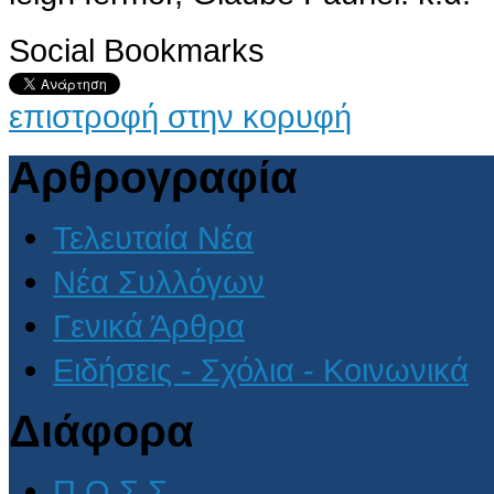
Social Bookmarks
επιστροφή στην κορυφή
Αρθρογραφία
Τελευταία Νέα
Νέα Συλλόγων
Γενικά Άρθρα
Ειδήσεις - Σχόλια - Κοινωνικά
Διάφορα
Π.Ο.Σ.Σ.