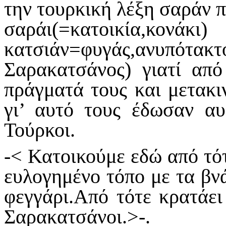
την τουρκική λέξη σαράν 
σαράι(=κατοικία,κονάκ
κατσιάν=φυγάς,ανυπότ
Σαρακατσάνος) γιατί απ
πράγματά τους και μετακι
γι’ αυτό τους έδωσαν αυ
Τούρκοι.
-< Κατοικούμε εδώ από τότ
ευλογημένο τόπο με τα βνά
φεγγάρι.Από τότε κρατάει 
Σαρακατσάνοι.>-.