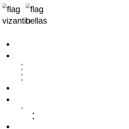
Αρχική
Αρθρογραφία
Τελευταία Νέα
Νέα Συλλόγων
Γενικά Άρθρα
Ειδήσεις - Σχόλια - Κοινωνικά
Ιστορίες Ζωής
Π.Ο.Σ.Σ.
Ιστορία Π.Ο.Σ.Σ.
Ιστορικό Ίδρυσης Π.Ο.Σ.Σ.
Βιογραφικό Π.Ο.Σ.Σ.
Χορηγοί