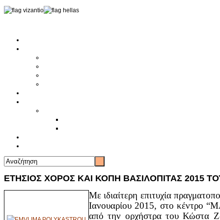
Αρχική
Αρθρογραφία
Τελευταία Νέα
Νέα Συλλόγων
Γενικά Άρθρα
Ειδήσεις - Σχόλια - Κοινωνικά
Ιστορίες Ζωής
Π.Ο.Σ.Σ.
Ιστορία Π.Ο.Σ.Σ.
Ιστορικό Ίδρυσης Π.Ο.Σ.Σ.
Βιογραφικό Π.Ο.Σ.Σ.
Χορηγοί
Επικοινωνία
ΕΤΗΣΙΟΣ ΧΟΡΟΣ ΚΑΙ ΚΟΠΗ ΒΑΣΙΛΟΠΙΤΑΣ 2015 
Με ιδιαίτερη επιτυχία πραγματο
Ιανουαρίου 2015, στο κέντρο “
από την ορχήστρα του Κώστα Ζα