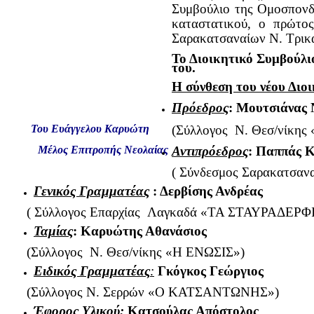
Συμβούλιο της Ομοσπονδ
καταστατικού, ο πρώτο
Σαρακατσαναίων Ν. Τρικ
Το Διοικητικό Συμβούλιο
του.
Η σύνθεση του νέου Διοι
Πρόεδρος
: Μουτσιάνας 
Του Ευάγγελου Καρυώτη
(Σύλλογος Ν. Θεσ/νίκη
Μέλος Επιτροπής Νεολαίας
Αντιπρόεδρος
: Παππάς Κ
( Σύνδεσμος Σαρακατσα
Γενικός Γραμματέας
: Δερβίσης Ανδρέας
( Σύλλογος Επαρχίας Λαγκαδά «ΤΑ ΣΤΑΥΡΑΔΕΡΦ
Ταμίας
:
Καρυώτης Αθανάσιος
(Σύλλογος Ν. Θεσ/νίκης «Η ΕΝΩΣΙΣ»)
Ειδικός Γραμματέας
:
Γκόγκος Γεώργιος
(Σύλλογος Ν. Σερρών «Ο ΚΑΤΣΑΝΤΩΝΗΣ»)
Έφορος Υλικού:
Κατσούλας Απόστολος