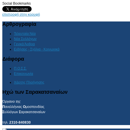
Social Bookmarks
επιστροφή στην κορυφή
Αρθρογραφία
Τελευταία Νέα
Νέα Συλλόγων
Γενικά Άρθρα
Ειδήσεις - Σχόλια - Κοινωνικά
Διάφορα
Π.Ο.Σ.Σ.
Επικοινωνία
Χάρτης Πλοήγησης
Ηχώ των Σαρακατσαναίων
Όργανο της
Π
ανελλήνιας
Ο
μοσπονδίας
Σ
υλλόγων
Σ
αρακατσαναίων
τηλ.
2310-840830