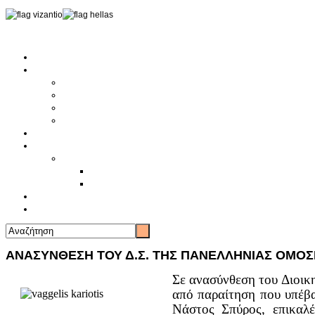
Αρχική
Αρθρογραφία
Τελευταία Νέα
Νέα Συλλόγων
Γενικά Άρθρα
Ειδήσεις - Σχόλια - Κοινωνικά
Ιστορίες Ζωής
Π.Ο.Σ.Σ.
Ιστορία Π.Ο.Σ.Σ.
Ιστορικό Ίδρυσης Π.Ο.Σ.Σ.
Βιογραφικό Π.Ο.Σ.Σ.
Χορηγοί
Επικοινωνία
ΑΝΑΣΥΝΘΕΣΗ ΤΟΥ Δ.Σ. ΤΗΣ ΠΑΝΕΛΛΗΝΙΑΣ ΟΜΟ
Σε ανασύνθεση του Διοικ
από παραίτηση που υπέβ
Νάστος Σπύρος, επικαλέ